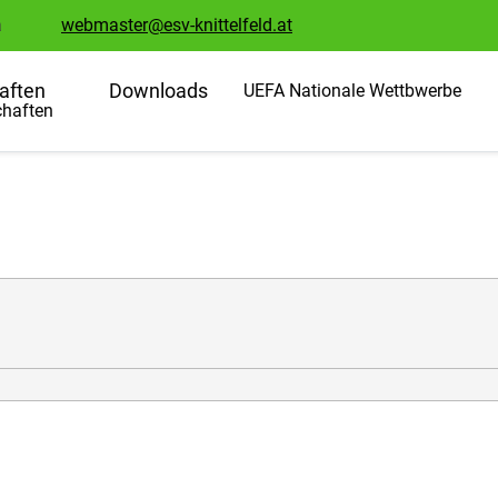
a
webmaster@esv-knittelfeld.at
aften
Downloads
UEFA Nationale Wettbwerbe
haften