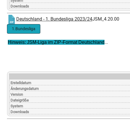
System
Downloads
Deutschland - 1. Bundesliga 2023/24
JSM_4.20.00
1.Bundesliga
...
Hinweis: JSM-Liga im ZIP-Format Deutschland
Erstelldatum
Änderungsdatum
Version
Dateigröße
System
Downloads