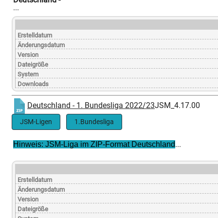
...
Erstelldatum
Änderungsdatum
Version
Dateigröße
System
Downloads
Deutschland - 1. Bundesliga 2022/23
JSM_4.17.00
JSM-Ligen
1.Bundesliga
...
Hinweis: JSM-Liga im ZIP-Format Deutschland
Erstelldatum
Änderungsdatum
Version
Dateigröße