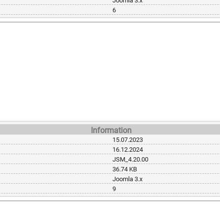
Joomla 3.x
6
Information
15.07.2023
16.12.2024
JSM_4.20.00
36.74 KB
Joomla 3.x
9