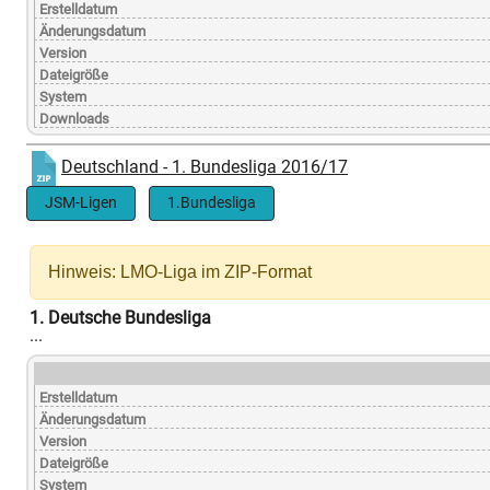
Erstelldatum
Änderungsdatum
Version
Dateigröße
System
Downloads
Deutschland - 1. Bundesliga 2016/17
JSM-Ligen
1.Bundesliga
Hinweis: LMO-Liga im ZIP-Format
1. Deutsche Bundesliga
...
Erstelldatum
Änderungsdatum
Version
Dateigröße
System