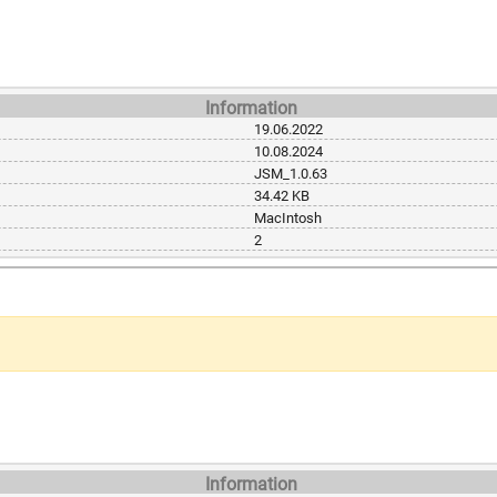
Information
19.06.2022
10.08.2024
JSM_1.0.63
34.42 KB
MacIntosh
2
Information