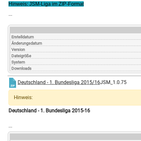
Hinweis: JSM-Liga im ZIP-Format
...
Erstelldatum
Änderungsdatum
Version
Dateigröße
System
Downloads
Deutschland - 1. Bundesliga 2015/16
JSM_1.0.75
Hinweis:
Deutschland - 1. Bundesliga 2015-16
...