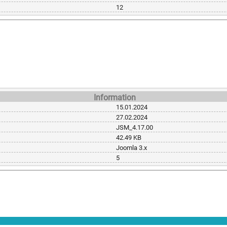
12
Information
15.01.2024
27.02.2024
JSM_4.17.00
42.49 KB
Joomla 3.x
5