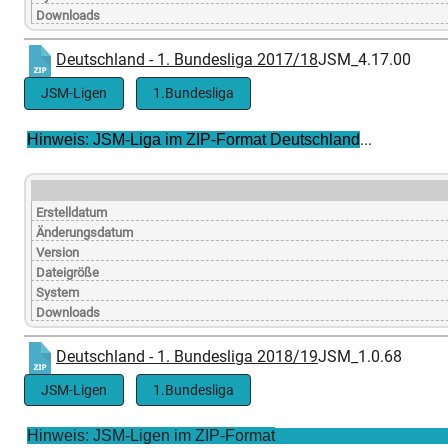
Downloads
Deutschland - 1. Bundesliga 2017/18
JSM_4.17.00
JSM-Ligen
1.Bundesliga
...
Hinweis: JSM-Liga im ZIP-Format Deutschland
Erstelldatum
Änderungsdatum
Version
Dateigröße
System
Downloads
Deutschland - 1. Bundesliga 2018/19
JSM_1.0.68
JSM-Ligen
1.Bundesliga
Hinweis: JSM-Ligen im ZIP-Format