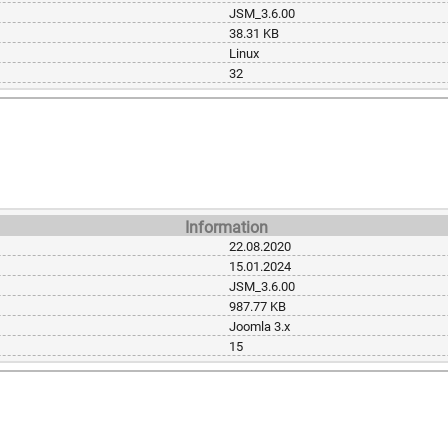
JSM_3.6.00
38.31 KB
Linux
32
Information
22.08.2020
15.01.2024
JSM_3.6.00
987.77 KB
Joomla 3.x
15