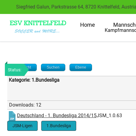
Siegfried Galun, Parkstrasse 64, 8720 Knittelfeld, Austri
Home
Mannsch
Kampfmannsc
Übersicht
Suchen
Ebene
Status:
Kategorie: 1.Bundesliga
Downloads: 12
Deutschland - 1. Bundesliga 2014/15
JSM_1.0.63
JSM-Ligen
1.Bundesliga