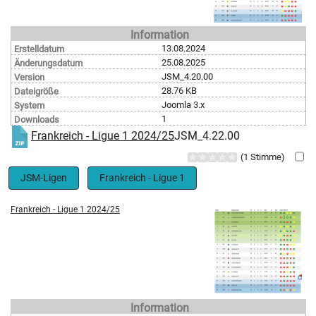
Information
13.08.2024
Erstelldatum
25.08.2025
Änderungsdatum
JSM_4.20.00
Version
28.76 KB
Dateigröße
Joomla 3.x
System
1
Downloads
Frankreich - Ligue 1 2024/25
JSM_4.22.00
(1 Stimme)
JSM-Ligen
Frankreich - Ligue 1
Frankreich - Ligue 1 2024/25
Information