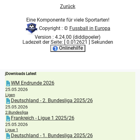
Zurück
Eine Komponente für viele Sportarten!
Copyright : ©
Fussball in Europa
Version : 4.24.00 (diddipoeler)
Ladezeit der Seite: [ 0.012621 ] Sekunden
Onlinehilfe
jDownloads Latest
WM Endrunde 2026
25.05.2026
Ligen
Deutschland - 2. Bundesliga 2025/26
25.05.2026
2.Bundesliga
Frankreich - Ligue 1 2025/26
25.05.2026
Ligue 1
Deutschland - 1. Bundesliga 2025/26