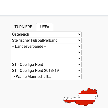
Mobile Menu Toggle
Off
TURNIERE
UEFA