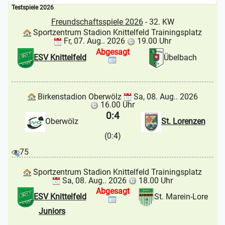
Testspiele 2026
Freundschaftsspiele 2026
- 32. KW
Sportzentrum Stadion Knittelfeld Trainingsplatz
Fr, 07. Aug.. 2026
19.00 Uhr
Abgesagt
ESV Knittelfeld
Übelbach
Birkenstadion Oberwölz
Sa, 08. Aug.. 2026
16.00 Uhr
0:4
Oberwölz
St. Lorenzen
(0:4)
75
Sportzentrum Stadion Knittelfeld Trainingsplatz
Sa, 08. Aug.. 2026
18.00 Uhr
Abgesagt
ESV Knittelfeld
St. Marein-Lore
Juniors