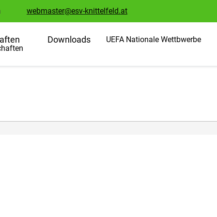
a
webmaster@esv-knittelfeld.at
aften
Downloads
UEFA Nationale Wettbwerbe
haften