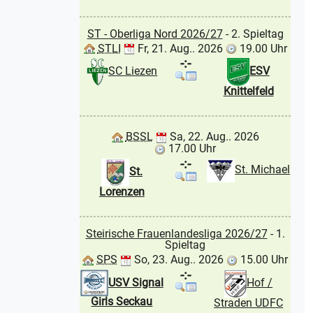
ST - Oberliga Nord 2026/27
- 2. Spieltag
STLI
Fr, 21. Aug.. 2026
19.00 Uhr
-:-
SC Liezen
ESV
Knittelfeld
BSSL
Sa, 22. Aug.. 2026
17.00 Uhr
-:-
St. Michael
St.
Lorenzen
Steirische Frauenlandesliga 2026/27
- 1.
Spieltag
SPS
So, 23. Aug.. 2026
15.00 Uhr
-:-
USV Signal
Hof /
Girls Seckau
Straden UDFC