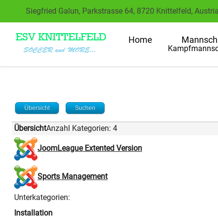
Siegfried Galun, Parkstrasse 64, 8720 Knittelfeld, Austri
Home
Mannsch
Kampfmannsc
Übersicht
Suchen
Übersicht
Anzahl Kategorien: 4
JoomLeague Extented Version
Sports Management
Unterkategorien:
Installation