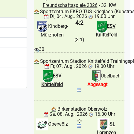
Freundschaftsspiele 2026
- 32. KW
Sportzentrum EKRO TUS Krieglach (Kunstra
Di, 04. Aug.. 2026
19.00 Uhr
4:2
Kindberg-
ESV
Mürzhofen
Knittelfeld
(3:1)
30
Sportzentrum Stadion Knittelfeld Trainingsp
Fr, 07. Aug.. 2026
19.00 Uhr
ESV
Übelbach
Knittelfeld
Abgesagt
Birkenstadion Oberwölz
Sa, 08. Aug.. 2026
16.00 Uhr
-:-
Oberwölz
St.
Lorenzen