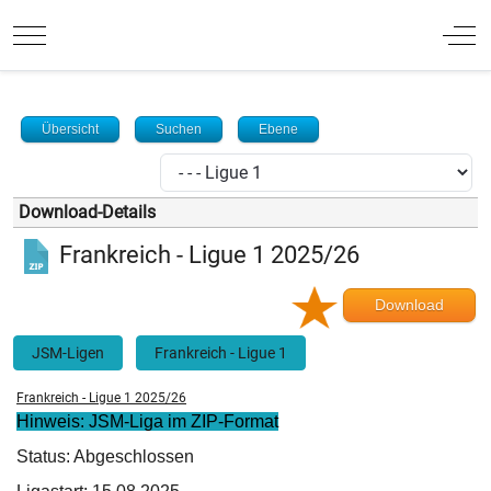
Mobile Menu Toggle
Off
Übersicht
Suchen
Ebene
Download-Details
Frankreich - Ligue 1 2025/26
Download
JSM-Ligen
Frankreich - Ligue 1
Frankreich - Ligue 1 2025/26
Hinweis: JSM-Liga im ZIP-Format
Status: Abgeschlossen