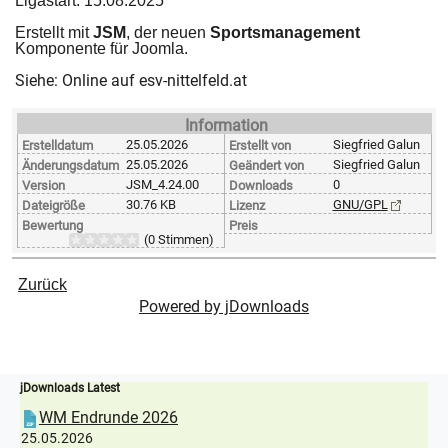
Ligastart: 15.08.2025
Erstellt mit
JSM
, der neuen
Sportsmanagement
Komponente für Joomla.
Siehe: Online auf esv-nittelfeld.at
Information
25.05.2026
Siegfried Galun
Erstelldatum
Erstellt von
25.05.2026
Siegfried Galun
Änderungsdatum
Geändert von
JSM_4.24.00
0
Version
Downloads
30.76 KB
GNU/GPL
Dateigröße
Lizenz
Bewertung
Preis
(0 Stimmen)
Zurück
Powered by jDownloads
jDownloads Latest
WM Endrunde 2026
25.05.2026