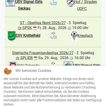
USV Signal Girls
Hof / Straden
Seckau
UDFC
ST - Oberliga Nord 2026/27
- 3. Spieltag
SPSK
Fr, 28. Aug.. 2026
19.00 Uhr
-:-
ESV Knittelfeld
Krieglach
Steirische Frauenlandesliga 2026/27
- 2. Spieltag
SPLIEB
Sa, 29. Aug.. 2026
16.00 Uhr
-:-
USV Signal Girls
SVU Takendo
Wir benutzen Cookies
Seckau
Liebenau
Wir nutzen Cookies auf unserer Website. Einige von ihnen sind
essenziell für den Betrieb der Seite, während andere uns helfen,
ST - Gebietsliga Mur 2026/27
- 1. Spieltag
diese Website und die Nutzererfahrung zu verbessern (Tracking
JLSL
Sa, 29. Aug.. 2026
17.00 Uhr
Cookies). Sie können selbst entscheiden, ob Sie die Cookies
zulassen möchten. Bitte beachten Sie, dass bei einer Ablehnung
-:-
St. Peter/K. II
ESV Knittelfeld
womöglich nicht mehr alle Funktionalitäten der Seite zur Verfügung
stehen.