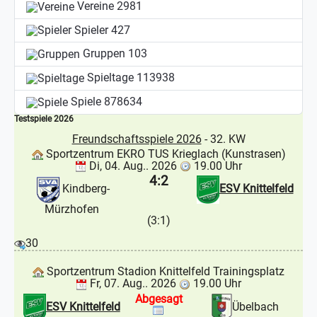
Vereine
2981
Spieler
427
Gruppen
103
Spieltage
113938
Spiele
878634
Testspiele 2026
Freundschaftsspiele 2026
- 32. KW
Sportzentrum EKRO TUS Krieglach (Kunstrasen)
Di, 04. Aug.. 2026
19.00 Uhr
4:2
Kindberg-
ESV Knittelfeld
Mürzhofen
(3:1)
30
Sportzentrum Stadion Knittelfeld Trainingsplatz
Fr, 07. Aug.. 2026
19.00 Uhr
Abgesagt
ESV Knittelfeld
Übelbach