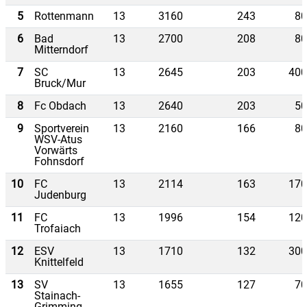
5
Rottenmann
13
3160
243
80
6
Bad
13
2700
208
80
Mitterndorf
7
SC
13
2645
203
400
Bruck/Mur
8
Fc Obdach
13
2640
203
50
9
Sportverein
13
2160
166
80
WSV-Atus
Vorwärts
Fohnsdorf
10
FC
13
2114
163
170
Judenburg
11
FC
13
1996
154
120
Trofaiach
12
ESV
13
1710
132
300
Knittelfeld
13
SV
13
1655
127
70
Stainach-
Grimming