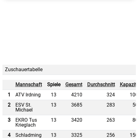
Zuschauertabelle
Mannschaft
Spiele
Gesamt
Durchschnitt
Kapazit
1
ATV Irdning
13
4210
324
100
2
ESV St.
13
3685
283
50
Michael
3
EKRO Tus
13
3420
263
80
Krieglach
4
Schladming
13
3325
256
150