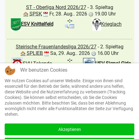
ST - Oberliga Nord 2026/27
- 3. Spieltag
SPSK
Fr, 28. Aug.. 2026
19.00 Uhr
-:-
ESV Knittelfeld
Krieglach
Steirische Frauenlandesliga 2026/27
- 2. Spieltag
SPLIEB
Sa, 29. Aug.. 2026
16.00 Uhr
-:-
USV Signal Girls
SVU Takendo
Wir benutzen Cookies
Seckau
Liebenau
Wir nutzen Cookies auf unserer Website. Einige von ihnen sind
essenziell für den Betrieb der Seite, während andere uns helfen,
ST - Gebietsliga Mur 2026/27
- 1. Spieltag
diese Website und die Nutzererfahrung zu verbessern (Tracking
JLSL
Sa, 29. Aug.. 2026
17.00 Uhr
Cookies). Sie können selbst entscheiden, ob Sie die Cookies
zulassen möchten. Bitte beachten Sie, dass bei einer Ablehnung
-:-
St. Peter/K. II
ESV Knittelfeld
womöglich nicht mehr alle Funktionalitäten der Seite zur Verfügung
stehen.
Juniors
We use cookies to enhance your experience and for
traffic analysis. By continuing to visit this site you
Akzeptieren
agree to our use of cookies.