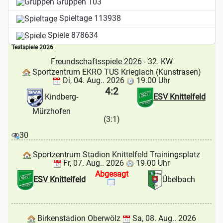
Gruppen
103
Spieltage
113938
Spiele
878634
Testspiele 2026
Freundschaftsspiele 2026
- 32. KW
Sportzentrum EKRO TUS Krieglach (Kunstrasen)
Di, 04. Aug.. 2026
19.00 Uhr
4:2
Kindberg-
ESV Knittelfeld
Mürzhofen
(3:1)
30
Sportzentrum Stadion Knittelfeld Trainingsplatz
Fr, 07. Aug.. 2026
19.00 Uhr
Abgesagt
ESV Knittelfeld
Übelbach
Birkenstadion Oberwölz
Sa, 08. Aug.. 2026