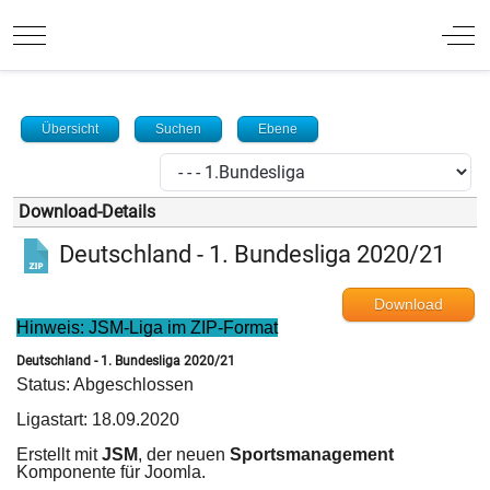
Mobile Menu Toggle
Off
Übersicht
Suchen
Ebene
Download-Details
Deutschland - 1. Bundesliga 2020/21
Download
Hinweis: JSM-Liga im ZIP-Format
Deutschland - 1. Bundesliga 2020/21
Status: Abgeschlossen
Ligastart: 18.09.2020
Erstellt mit
JSM
, der neuen
Sportsmanagement
Komponente für Joomla.