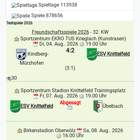
Spieltage
113938
Spiele
878656
Testspiele 2026
Freundschaftsspiele 2026
- 32. KW
Sportzentrum EKRO TUS Krieglach (Kunstrasen)
Di, 04. Aug.. 2026
19.00 Uhr
4:2
Kindberg-
ESV Knittelfeld
Mürzhofen
(3:1)
30
Sportzentrum Stadion Knittelfeld Trainingsplatz
Fr, 07. Aug.. 2026
19.00 Uhr
Abgesagt
ESV Knittelfeld
Übelbach
Birkenstadion Oberwölz
Sa, 08. Aug.. 2026
16.00 Uhr