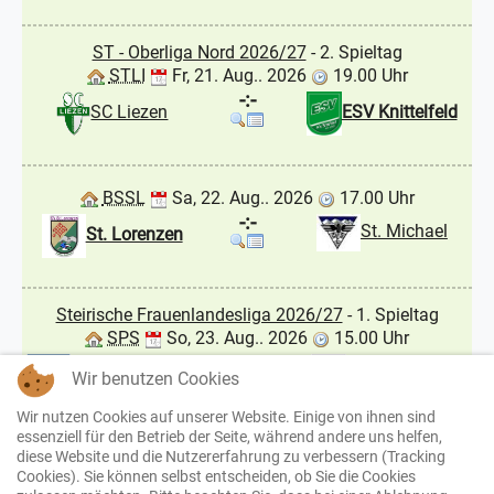
ST - Oberliga Nord 2026/27
- 2. Spieltag
STLI
Fr, 21. Aug.. 2026
19.00 Uhr
-:-
SC Liezen
ESV Knittelfeld
BSSL
Sa, 22. Aug.. 2026
17.00 Uhr
-:-
St. Michael
St. Lorenzen
Steirische Frauenlandesliga 2026/27
- 1. Spieltag
SPS
So, 23. Aug.. 2026
15.00 Uhr
-:-
USV Signal Girls
Hof / Straden
Wir benutzen Cookies
Seckau
UDFC
Wir nutzen Cookies auf unserer Website. Einige von ihnen sind
essenziell für den Betrieb der Seite, während andere uns helfen,
diese Website und die Nutzererfahrung zu verbessern (Tracking
ST - Oberliga Nord 2026/27
- 3. Spieltag
Cookies). Sie können selbst entscheiden, ob Sie die Cookies