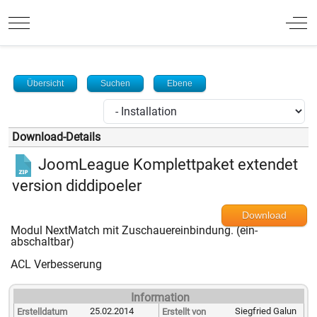
Mobile Menu Toggle
Off
Übersicht
Suchen
Ebene
Download-Details
JoomLeague Komplettpaket extendet
version diddipoeler
Download
Modul NextMatch mit Zuschauereinbindung. (ein-
abschaltbar)
ACL Verbesserung
Information
25.02.2014
Siegfried Galun
Erstelldatum
Erstellt von