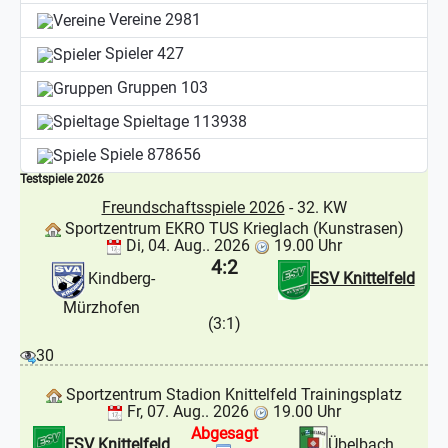
Vereine
2981
Spieler
427
Gruppen
103
Spieltage
113938
Spiele
878656
Testspiele 2026
Freundschaftsspiele 2026
- 32. KW
Sportzentrum EKRO TUS Krieglach (Kunstrasen)
Di, 04. Aug.. 2026
19.00 Uhr
4:2
Kindberg-
ESV Knittelfeld
Mürzhofen
(3:1)
30
Sportzentrum Stadion Knittelfeld Trainingsplatz
Fr, 07. Aug.. 2026
19.00 Uhr
Abgesagt
ESV Knittelfeld
Übelbach