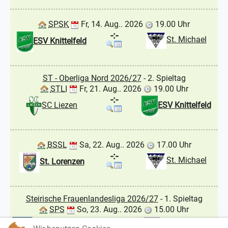
SPSK
Fr, 14. Aug.. 2026
19.00 Uhr
-:-
St. Michael
ESV Knittelfeld
ST - Oberliga Nord 2026/27
- 2. Spieltag
STLI
Fr, 21. Aug.. 2026
19.00 Uhr
-:-
SC Liezen
ESV Knittelfeld
BSSL
Sa, 22. Aug.. 2026
17.00 Uhr
-:-
St. Michael
St. Lorenzen
Steirische Frauenlandesliga 2026/27
- 1. Spieltag
SPS
So, 23. Aug.. 2026
15.00 Uhr
-:-
USV Signal Girls
Hof / Straden