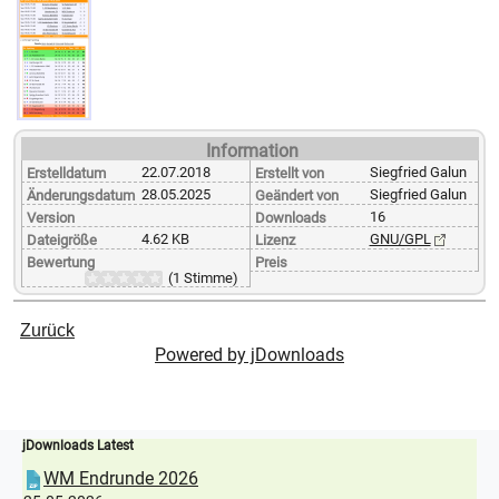
Information
22.07.2018
Siegfried Galun
Erstelldatum
Erstellt von
28.05.2025
Siegfried Galun
Änderungsdatum
Geändert von
16
Version
Downloads
4.62 KB
GNU/GPL
Dateigröße
Lizenz
Bewertung
Preis
(1 Stimme)
Zurück
Powered by jDownloads
jDownloads Latest
WM Endrunde 2026