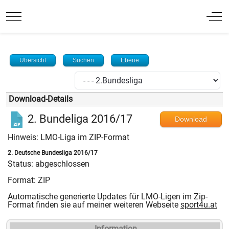
Mobile Menu Toggle
Off
Übersicht
Suchen
Ebene
Download-Details
2. Bundeliga 2016/17
Download
Hinweis: LMO-Liga im ZIP-Format
2. Deutsche Bundesliga 2016/17
Status: abgeschlossen
Format: ZIP
Automatische generierte Updates für LMO-Ligen im Zip-
Format finden sie auf meiner weiteren Webseite
sport4u.at
Information