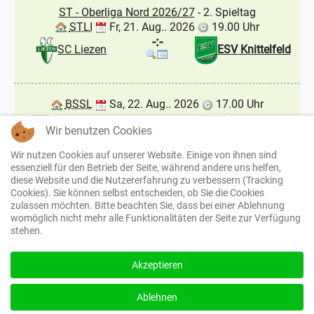
ST - Oberliga Nord 2026/27
- 2. Spieltag
STLI
Fr, 21. Aug.. 2026
19.00 Uhr
-:-
SC Liezen
ESV Knittelfeld
BSSL
Sa, 22. Aug.. 2026
17.00 Uhr
-:-
St. Michael
St. Lorenzen
Wir benutzen Cookies
Wir nutzen Cookies auf unserer Website. Einige von ihnen sind
essenziell für den Betrieb der Seite, während andere uns helfen,
Steirische Frauenlandesliga 2026/27
- 1. Spieltag
diese Website und die Nutzererfahrung zu verbessern (Tracking
SPS
So, 23. Aug.. 2026
15.00 Uhr
Cookies). Sie können selbst entscheiden, ob Sie die Cookies
zulassen möchten. Bitte beachten Sie, dass bei einer Ablehnung
-:-
USV Signal Girls
Hof / Straden
womöglich nicht mehr alle Funktionalitäten der Seite zur Verfügung
stehen.
Seckau
UDFC
We use cookies to enhance your experience and for
traffic analysis. By continuing to visit this site you
Akzeptieren
agree to our use of cookies.
© ESV Knittelfeld - Soccer and more... 2026, Powered by
Sport4u
I accept
Ablehnen
Startseite
Impressum
Datenschutz