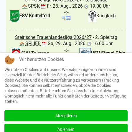
SPSK
Fr, 28. Aug.. 2026
19.00 Uhr
-:-
ESV Knittelfeld
Krieglach
Steirische Frauenlandesliga 2026/27
- 2. Spieltag
SPLIEB
Sa, 29. Aug.. 2026
16.00 Uhr
-:-
USV Signal Girls
SVU Takendo
Wir benutzen Cookies
Seckau
Liebenau
Wir nutzen Cookies auf unserer Website. Einige von ihnen sind
essenziell für den Betrieb der Seite, während andere uns helfen,
ST - Gebietsliga Mur 2026/27
- 1. Spieltag
diese Website und die Nutzererfahrung zu verbessern (Tracking
JLSL
Sa, 29. Aug.. 2026
17.00 Uhr
Cookies). Sie können selbst entscheiden, ob Sie die Cookies
zulassen möchten. Bitte beachten Sie, dass bei einer Ablehnung
-:-
St. Peter/K. II
ESV Knittelfeld
womöglich nicht mehr alle Funktionalitäten der Seite zur Verfügung
stehen.
Juniors
We use cookies to enhance your experience and for
traffic analysis. By continuing to visit this site you
Akzeptieren
agree to our use of cookies.
© ESV Knittelfeld - Soccer and more... 2026, Powered by
Sport4u
I accept
Ablehnen