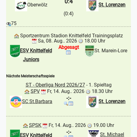
0:4
Oberwölz
St. Lorenzen
(0:4)
75
Sportzentrum Stadion Knittelfeld Trainingsplatz
Sa, 08. Aug.. 2026
18.00 Uhr
Abgesagt
ESV Knittelfeld
St. Marein-Lore
Juniors
Nächste Meisterschaftsspiele
ST - Oberliga Nord 2026/27
- 1. Spieltag
SPV
Fr, 14. Aug.. 2026
18.30 Uhr
-:-
SC St.Barbara
St. Lorenzen
SPSK
Fr, 14. Aug.. 2026
19.00 Uhr
-:-
St. Michael
ESV Knittelfeld