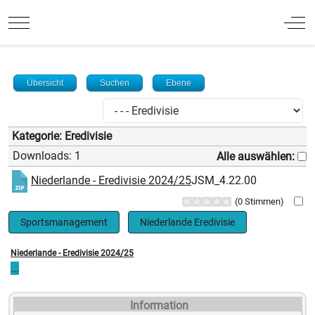
Mobile Menu Toggle
Off
Übersicht
Suchen
Ebene
Kategorie: Eredivisie
Downloads: 1
Alle auswählen:
Niederlande - Eredivisie 2024/25
JSM_4.22.00
(0 Stimmen)
Sportsmanagement
Niederlande Eredivisie
Niederlande - Eredivisie 2024/25
...
Information