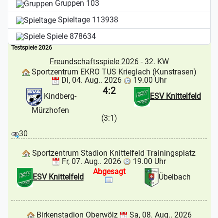
Gruppen
103
Spieltage
113938
Spiele
878634
Testspiele 2026
Freundschaftsspiele 2026
- 32. KW
Sportzentrum EKRO TUS Krieglach (Kunstrasen)
Di, 04. Aug.. 2026
19.00 Uhr
4:2
Kindberg-
ESV Knittelfeld
Mürzhofen
(3:1)
30
Sportzentrum Stadion Knittelfeld Trainingsplatz
Fr, 07. Aug.. 2026
19.00 Uhr
Abgesagt
ESV Knittelfeld
Übelbach
Birkenstadion Oberwölz
Sa, 08. Aug.. 2026