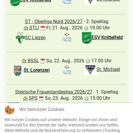
ST - Oberliga Nord 2026/27
- 2. Spieltag
STLI
Fr, 21. Aug.. 2026
19.00 Uhr
-:-
SC Liezen
ESV Knittelfeld
BSSL
Sa, 22. Aug.. 2026
17.00 Uhr
-:-
St. Michael
St. Lorenzen
Steirische Frauenlandesliga 2026/27
- 1. Spieltag
SPS
So, 23. Aug.. 2026
15.00 Uhr
-:-
USV Signal Girls
Hof / Straden
Wir benutzen Cookies
Seckau
UDFC
Wir nutzen Cookies auf unserer Website. Einige von ihnen sind
essenziell für den Betrieb der Seite, während andere uns helfen,
diese Website und die Nutzererfahrung zu verbessern (Tracking