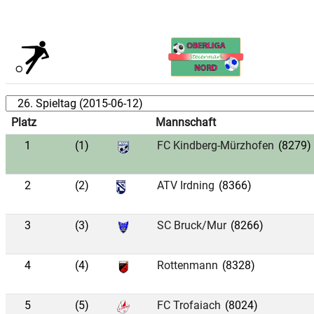
Platz
Mannschaft
1
(1)
FC Kindberg-Mürzhofen
(8279)
2
(2)
ATV Irdning
(8366)
3
(3)
SC Bruck/Mur
(8266)
4
(4)
Rottenmann
(8328)
5
(5)
FC Trofaiach
(8024)