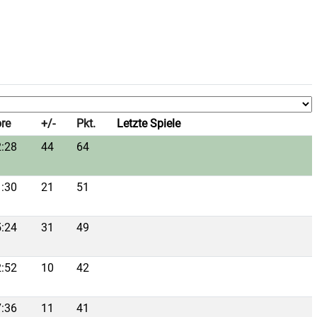
re
+/-
Pkt.
Letzte Spiele
:28
44
64
:30
21
51
:24
31
49
:52
10
42
:36
11
41