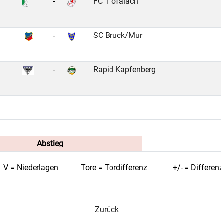
-
FC Trofaiach
-
SC Bruck/Mur
-
Rapid Kapfenberg
Abstieg
V = Niederlagen
Tore = Tordifferenz
+/- = Differen
Zurück