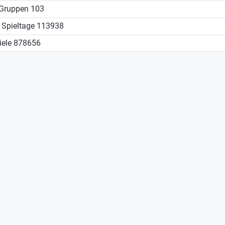
Gruppen
103
Spieltage
113938
iele
878656