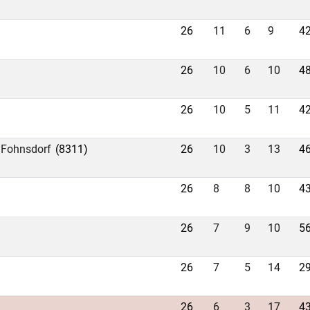
26
11
6
9
42
26
10
6
10
48
26
10
5
11
42
 Fohnsdorf
(8311)
26
10
3
13
46
26
8
8
10
43
26
7
9
10
56
26
7
5
14
29
26
6
3
17
43