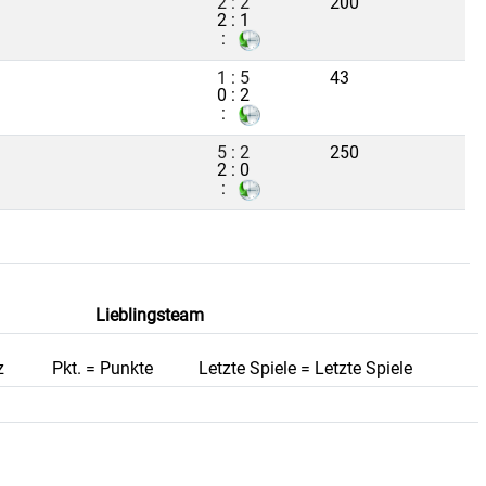
2 : 2
200
2 : 1
:
1 : 5
43
0 : 2
:
5 : 2
250
2 : 0
:
Lieblingsteam
z
Pkt. = Punkte
Letzte Spiele = Letzte Spiele