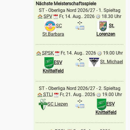
Nächste Meisterschaftsspiele
ST - Oberliga Nord 2026/27
- 1. Spieltag
SPV
Fr, 14. Aug.. 2026
18.30 Uhr
-:-
SC
St.
St.Barbara
Lorenzen
SPSK
Fr, 14. Aug.. 2026
19.00 Uhr
-:-
St. Michael
ESV
Knittelfeld
ST - Oberliga Nord 2026/27
- 2. Spieltag
STLI
Fr, 21. Aug.. 2026
19.00 Uhr
-:-
SC Liezen
ESV
Knittelfeld