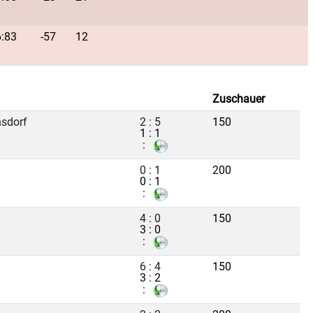
:83
-57
12
Zuschauer
nsdorf
2 : 5
150
1 : 1
:
0 : 1
200
0 : 1
:
4 : 0
150
3 : 0
:
6 : 4
150
3 : 2
: