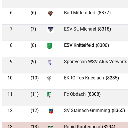
6
(6)
Bad Mitterndorf
(8377)
7
(7)
ESV St. Michael
(8318)
8
(8)
ESV Knittelfeld
(8300)
9
(9)
Sportverein WSV-Atus Vorwärts
10
(10)
EKRO Tus Krieglach
(8285)
11
(11)
Fc Obdach
(8308)
12
(12)
SV Stainach-Grimming
(8365)
13
(13)
Rapid Kapfenberg
(8294)