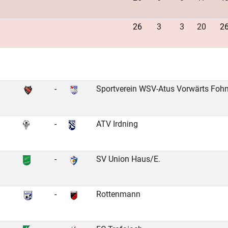
26
3
3
20
26
-
Sportverein WSV-Atus Vorwärts Foh
-
ATV Irdning
-
SV Union Haus/E.
-
Rottenmann