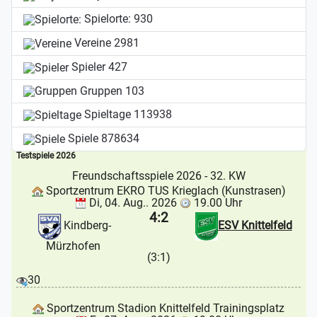
Spielorte:
930
Vereine
2981
Spieler
427
Gruppen
103
Spieltage
113938
Spiele
878634
Testspiele 2026
Freundschaftsspiele 2026
- 32. KW
Sportzentrum EKRO TUS Krieglach (Kunstrasen)
Di, 04. Aug.. 2026
19.00 Uhr
4:2
Kindberg-
ESV Knittelfeld
Mürzhofen
(3:1)
30
Sportzentrum Stadion Knittelfeld Trainingsplatz