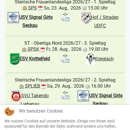
Steirische Frauenlandesliga 2026/27
- 1. Spieltag
SPS
So, 23. Aug.. 2026
15.00 Uhr
-:-
USV Signal Girls
Hof / Straden
Seckau
UDFC
ST - Oberliga Nord 2026/27
- 3. Spieltag
SPSK
Fr, 28. Aug.. 2026
19.00 Uhr
-:-
ESV Knittelfeld
Krieglach
Steirische Frauenlandesliga 2026/27
- 2. Spieltag
SPLIEB
Sa, 29. Aug.. 2026
16.00 Uhr
-:-
USV Signal Girls
SVU Takendo
Seckau
Liebenau
Wir benutzen Cookies
ST - Gebietsliga Mur 2026/27
- 1. Spieltag
Wir nutzen Cookies auf unserer Website. Einige von ihnen sind
essenziell für den Betrieb der Seite, während andere uns helfen,
JLSL
Sa, 29. Aug.. 2026
17.00 Uhr