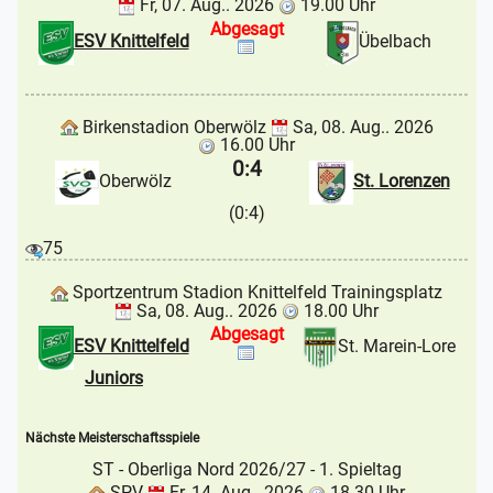
Fr, 07. Aug.. 2026
19.00 Uhr
Abgesagt
ESV Knittelfeld
Übelbach
Birkenstadion Oberwölz
Sa, 08. Aug.. 2026
16.00 Uhr
0:4
Oberwölz
St. Lorenzen
(0:4)
75
Sportzentrum Stadion Knittelfeld Trainingsplatz
Sa, 08. Aug.. 2026
18.00 Uhr
Abgesagt
ESV Knittelfeld
St. Marein-Lore
Juniors
Nächste Meisterschaftsspiele
ST - Oberliga Nord 2026/27
- 1. Spieltag
SPV
Fr, 14. Aug.. 2026
18.30 Uhr