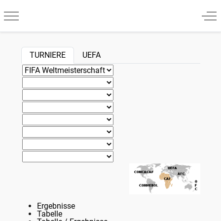
Mobile Menu Toggle
Off
TURNIERE
UEFA
Ergebnisse
Tabelle