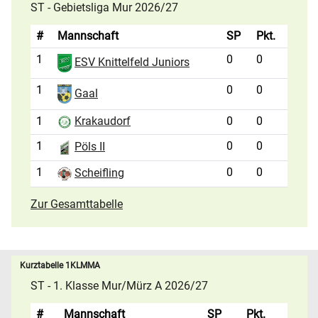
ST - Gebietsliga Mur 2026/27
#
Mannschaft
SP
Pkt.
1
0
0
ESV Knittelfeld Juniors
1
0
0
Gaal
1
0
0
Krakaudorf
1
0
0
Pöls II
1
0
0
Scheifling
Zur Gesamttabelle
Kurztabelle 1KLMMA
ST - 1. Klasse Mur/Mürz A 2026/27
#
Mannschaft
SP
Pkt.