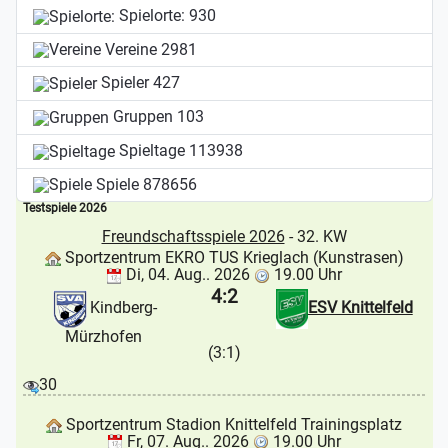
Spielorte:
930
Vereine
2981
Spieler
427
Gruppen
103
Spieltage
113938
Spiele
878656
Testspiele 2026
Freundschaftsspiele 2026
- 32. KW
Sportzentrum EKRO TUS Krieglach (Kunstrasen)
Di, 04. Aug.. 2026
19.00 Uhr
4:2
Kindberg-
ESV Knittelfeld
Mürzhofen
(3:1)
30
Sportzentrum Stadion Knittelfeld Trainingsplatz
Fr, 07. Aug.. 2026
19.00 Uhr