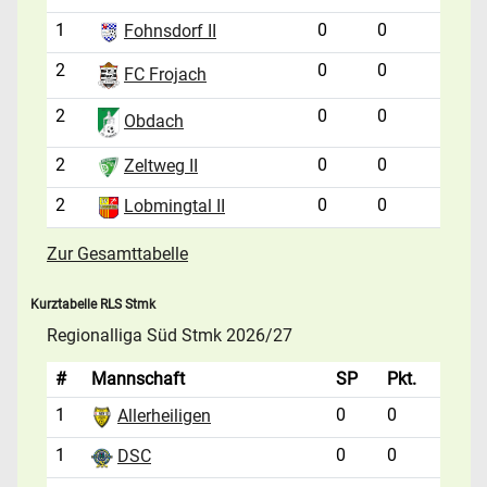
1
0
0
Fohnsdorf II
2
0
0
FC Frojach
2
0
0
Obdach
2
0
0
Zeltweg II
2
0
0
Lobmingtal II
Zur Gesamttabelle
Kurztabelle RLS Stmk
Regionalliga Süd Stmk 2026/27
#
Mannschaft
SP
Pkt.
1
0
0
Allerheiligen
1
0
0
DSC