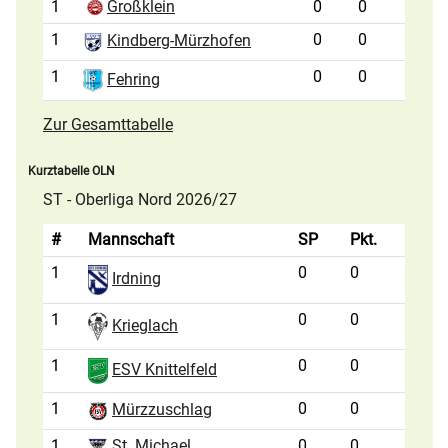
1
Großklein
0
0
1
0
0
Kindberg-Mürzhofen
1
0
0
Fehring
Zur Gesamttabelle
Kurztabelle OLN
ST - Oberliga Nord 2026/27
#
Mannschaft
SP
Pkt.
1
0
0
Irdning
1
0
0
Krieglach
1
0
0
ESV Knittelfeld
1
0
0
Mürzzuschlag
1
St. Michael
0
0