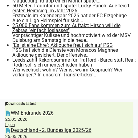
Magdeburg. Knapp einen Monat später...
50-Meter-Traumtor und später Lucky Punch: Aue feiert
ersten Heimsieg im Jahr 2026
Erstmals im Kalenderjahr 2026 hat der FC Erzgebirge
Aue ein Liga-Heimspiel für sich...
25.000 Fans kommen zum Auftakt: Hirsch will die
Zebras "einfach loslassen"
Vor prächtiger Kulisse und hochmotiviert wird der MSV
Duisburg am Samstag in die neue...
"Es ist eine Ehre": Akliouche freut sich auf PSG
PSG hat sich die Dienste von Monacos Maghnes
Akliouche gesichert. Der offensive...
Leeds zahlt Rekordsumme für Trafford - Barca statt Real:
Rodri soll sich umentschieden haben
Wer wechselt wohin? Wer ist wo im Gespräch? Wer
verlängert? In unserem Transferticker...
jDownloads Latest
WM Endrunde 2026
25.05.2026
Ligen
Deutschland - 2. Bundesliga 2025/26
25.05.2026