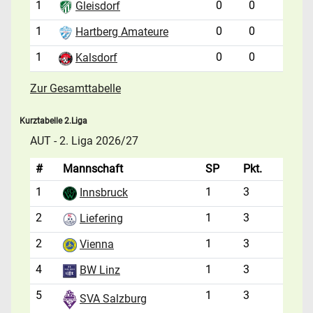
1
0
0
Gleisdorf
1
0
0
Hartberg Amateure
1
0
0
Kalsdorf
Zur Gesamttabelle
Kurztabelle 2.Liga
AUT - 2. Liga 2026/27
#
Mannschaft
SP
Pkt.
1
1
3
Innsbruck
2
1
3
Liefering
2
1
3
Vienna
4
1
3
BW Linz
5
1
3
SVA Salzburg