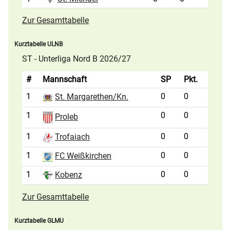
Zur Gesamttabelle
Kurztabelle ULNB
ST - Unterliga Nord B 2026/27
#
Mannschaft
SP
Pkt.
1
0
0
St. Margarethen/Kn.
1
0
0
Proleb
1
0
0
Trofaiach
1
0
0
FC Weißkirchen
1
0
0
Kobenz
Zur Gesamttabelle
Kurztabelle GLMU