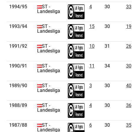
1994/95
ST -
4
30
33
Landesliga
1993/94
ST -
15
30
19
Landesliga
1991/92
ST -
10
31
26
Landesliga
1990/91
ST -
11
34
30
Landesliga
1989/90
ST -
3
30
40
Landesliga
1988/89
ST -
4
30
36
Landesliga
1987/88
ST -
6
30
35
Landesliga