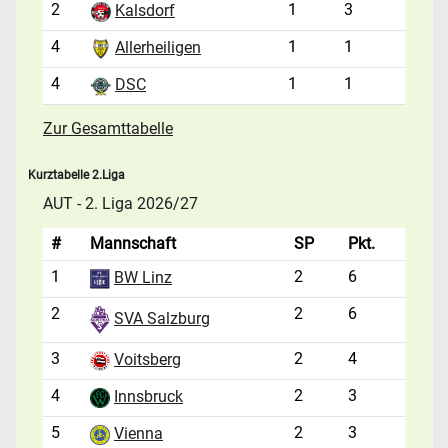
2
1
3
Kalsdorf
4
1
1
Allerheiligen
4
1
1
DSC
Zur Gesamttabelle
Kurztabelle 2.Liga
AUT - 2. Liga 2026/27
#
Mannschaft
SP
Pkt.
1
2
6
BW Linz
2
2
6
SVA Salzburg
3
2
4
Voitsberg
4
2
3
Innsbruck
5
2
3
Vienna