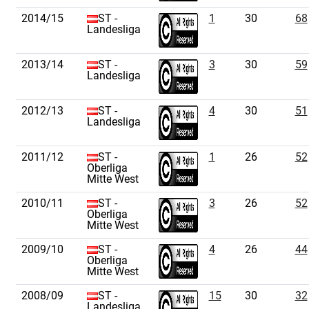
2014/15
ST -
1
30
68
Landesliga
2013/14
ST -
3
30
59
Landesliga
2012/13
ST -
4
30
51
Landesliga
2011/12
ST -
1
26
52
Oberliga
Mitte West
2010/11
ST -
3
26
52
Oberliga
Mitte West
2009/10
ST -
4
26
44
Oberliga
Mitte West
2008/09
ST -
15
30
32
Landesliga