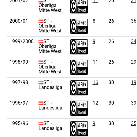
2001/02
ST -
11
26
31
Oberliga
Mitte West
2000/01
ST -
8
26
36
Oberliga
Mitte West
1999/2000
ST -
9
26
34
Oberliga
Mitte West
1998/99
ST -
11
26
29
Oberliga
Mitte West
1997/98
ST -
16
30
19
Landesliga
1996/97
ST -
12
30
39
Landesliga
1995/96
ST -
9
30
35
Landesliga