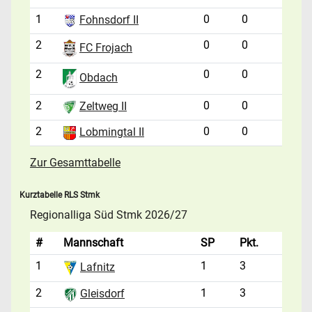
1
0
0
Fohnsdorf II
2
0
0
FC Frojach
2
0
0
Obdach
2
0
0
Zeltweg II
2
0
0
Lobmingtal II
Zur Gesamttabelle
Kurztabelle RLS Stmk
Regionalliga Süd Stmk 2026/27
#
Mannschaft
SP
Pkt.
1
1
3
Lafnitz
2
1
3
Gleisdorf