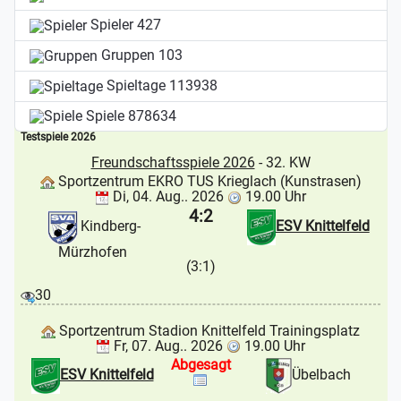
Spieler
427
Gruppen
103
Spieltage
113938
Spiele
878634
Testspiele 2026
Freundschaftsspiele 2026
- 32. KW
Sportzentrum EKRO TUS Krieglach (Kunstrasen)
Di, 04. Aug.. 2026
19.00 Uhr
4:2
Kindberg-
ESV Knittelfeld
Mürzhofen
(3:1)
30
Sportzentrum Stadion Knittelfeld Trainingsplatz
Fr, 07. Aug.. 2026
19.00 Uhr
Abgesagt
ESV Knittelfeld
Übelbach