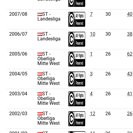
2007/08
ST -
7
30
40
Landesliga
2006/07
ST -
10
30
38
Landesliga
2005/06
ST -
1
26
62
Oberliga
Mitte West
2004/05
ST -
3
26
43
Oberliga
Mitte West
2003/04
ST -
4
26
41
Oberliga
Mitte West
2002/03
ST -
12
26
26
Oberliga
Mitte West