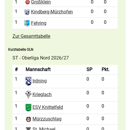
1
Großklein
0
0
1
0
0
Kindberg-Mürzhofen
1
0
0
Fehring
Zur Gesamttabelle
Kurztabelle OLN
ST - Oberliga Nord 2026/27
#
Mannschaft
SP
Pkt.
1
0
0
Irdning
1
0
0
Krieglach
1
0
0
ESV Knittelfeld
1
0
0
Mürzzuschlag
1
St. Michael
0
0