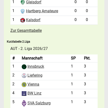
1
0
0
Gleisdorf
1
0
0
Hartberg Amateure
1
0
0
Kalsdorf
Zur Gesamttabelle
Kurztabelle 2.Liga
AUT - 2. Liga 2026/27
#
Mannschaft
SP
Pkt.
1
1
3
Innsbruck
2
1
3
Liefering
2
1
3
Vienna
4
1
3
BW Linz
5
1
3
SVA Salzburg