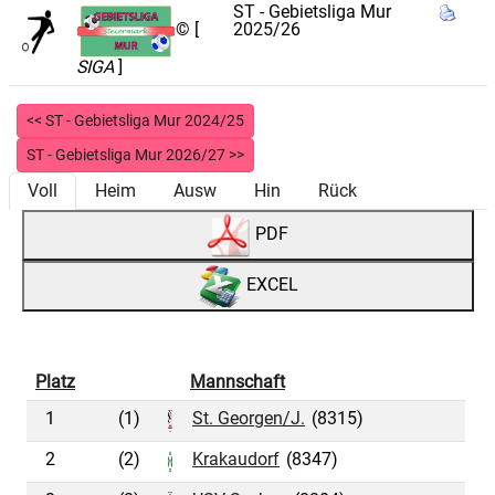
ST - Gebietsliga Mur
2025/26
© [
SIGA
]
<< ST - Gebietsliga Mur 2024/25
ST - Gebietsliga Mur 2026/27 >>
Voll
Heim
Ausw
Hin
Rück
PDF
EXCEL
Platz
Mannschaft
1
(1)
St. Georgen/J.
(8315)
2
(2)
Krakaudorf
(8347)