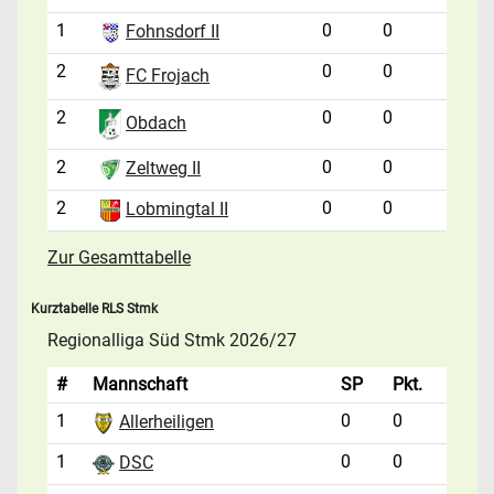
1
0
0
Fohnsdorf II
2
0
0
FC Frojach
2
0
0
Obdach
2
0
0
Zeltweg II
2
0
0
Lobmingtal II
Zur Gesamttabelle
Kurztabelle RLS Stmk
Regionalliga Süd Stmk 2026/27
#
Mannschaft
SP
Pkt.
1
0
0
Allerheiligen
1
0
0
DSC