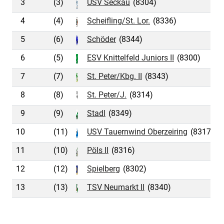
3
(3)
USV Seckau
(8304)
4
(4)
Scheifling/St. Lor.
(8336)
5
(6)
Schöder
(8344)
6
(5)
ESV Knittelfeld Juniors II
(8300)
7
(7)
St. Peter/Kbg. II
(8343)
8
(8)
St. Peter/J.
(8314)
9
(9)
Stadl
(8349)
10
(11)
USV Tauernwind Oberzeiring
(8317)
11
(10)
Pöls II
(8316)
12
(12)
Spielberg
(8302)
13
(13)
TSV Neumarkt II
(8340)