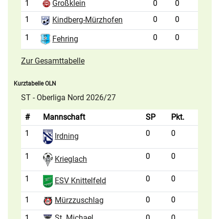
1
Großklein
0
0
1
0
0
Kindberg-Mürzhofen
1
0
0
Fehring
Zur Gesamttabelle
Kurztabelle OLN
ST - Oberliga Nord 2026/27
#
Mannschaft
SP
Pkt.
1
0
0
Irdning
1
0
0
Krieglach
1
0
0
ESV Knittelfeld
1
0
0
Mürzzuschlag
1
St. Michael
0
0