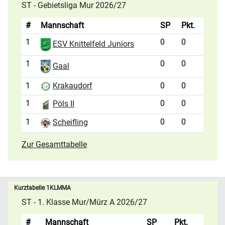
ST - Gebietsliga Mur 2026/27
#
Mannschaft
SP
Pkt.
1
0
0
ESV Knittelfeld Juniors
1
0
0
Gaal
1
0
0
Krakaudorf
1
0
0
Pöls II
1
0
0
Scheifling
Zur Gesamttabelle
Kurztabelle 1KLMMA
ST - 1. Klasse Mur/Mürz A 2026/27
#
Mannschaft
SP
Pkt.