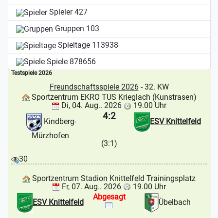
Spieler
427
Gruppen
103
Spieltage
113938
Spiele
878656
Testspiele 2026
Freundschaftsspiele 2026
- 32. KW
Sportzentrum EKRO TUS Krieglach (Kunstrasen)
Di, 04. Aug.. 2026
19.00 Uhr
4:2
Kindberg-
ESV Knittelfeld
Mürzhofen
(3:1)
30
Sportzentrum Stadion Knittelfeld Trainingsplatz
Fr, 07. Aug.. 2026
19.00 Uhr
Abgesagt
ESV Knittelfeld
Übelbach