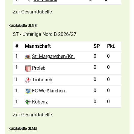
Zur Gesamttabelle
Kurztabelle ULNB
ST - Unterliga Nord B 2026/27
#
Mannschaft
SP
Pkt.
1
0
0
St. Margarethen/Kn.
1
0
0
Proleb
1
0
0
Trofaiach
1
0
0
FC Weißkirchen
1
0
0
Kobenz
Zur Gesamttabelle
Kurztabelle GLMU