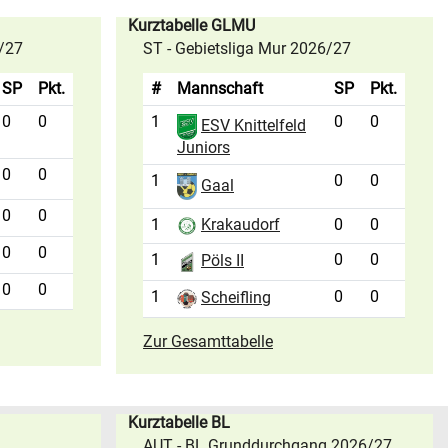
Kurztabelle GLMU
6/27
ST - Gebietsliga Mur 2026/27
SP
Pkt.
#
Mannschaft
SP
Pkt.
0
0
1
0
0
ESV Knittelfeld
Juniors
0
0
1
0
0
Gaal
0
0
1
0
0
Krakaudorf
0
0
1
0
0
Pöls II
0
0
1
0
0
Scheifling
Zur Gesamttabelle
Kurztabelle BL
AUT - BL Grunddurchgang 2026/27