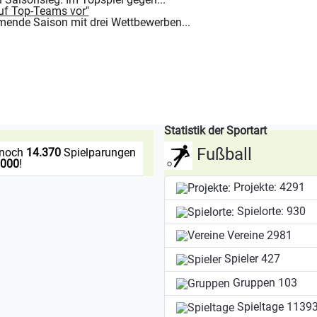
uf Top-Teams vor"
ende Saison mit drei Wettbewerben...
Statistik der Sportart
Fußball
 noch
14.370
Spielparungen
.000
!
Projekte:
4291
Spielorte:
930
Vereine
2981
Spieler
427
Gruppen
103
Spieltage
1139