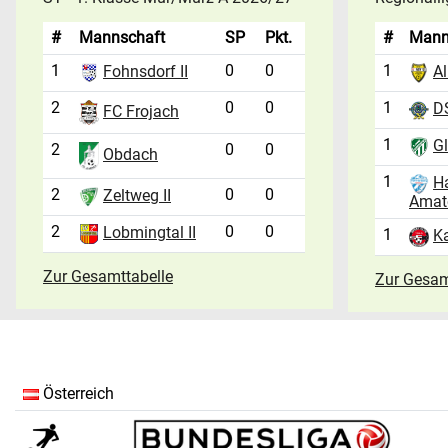
#
Mannschaft
SP
Pkt.
#
Mann
1
0
0
1
Fohnsdorf II
Al
2
0
0
1
D
FC Frojach
1
Gl
2
0
0
Obdach
1
H
2
0
0
Zeltweg II
Amat
2
0
0
Lobmingtal II
1
Ka
Zur Gesamttabelle
Zur Gesam
Österreich