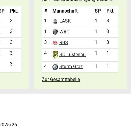
SP
Pkt.
#
Mannschaft
SP
Pkt.
1
3
1
1
3
LASK
1
3
1
1
3
WAC
1
3
3
1
3
RBS
1
3
4
1
1
SC Lustenau
1
3
4
1
1
Sturm Graz
Zur Gesamttabelle
 2025/26