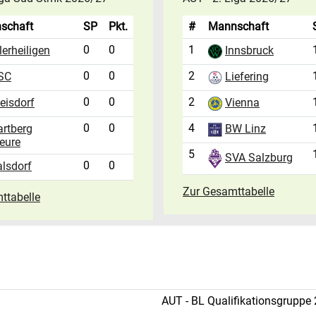
schaft
SP
Pkt.
#
Mannschaft
0
0
1
lerheiligen
Innsbruck
0
0
2
Liefering
SC
0
0
2
eisdorf
Vienna
0
0
4
artberg
BW Linz
eure
5
SVA Salzburg
0
0
lsdorf
Zur Gesamttabelle
ttabelle
AUT - BL Qualifikationsgruppe