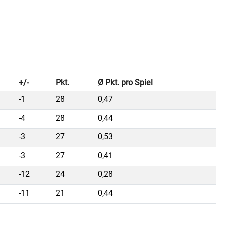
+/-
Pkt.
Ø Pkt. pro Spiel
-1
28
0,47
-4
28
0,44
-3
27
0,53
-3
27
0,41
-12
24
0,28
-11
21
0,44