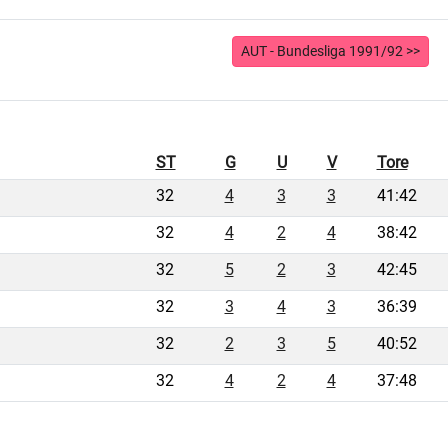
AUT - Bundesliga 1991/92 >>
ST
G
U
V
Tore
32
4
3
3
41:42
32
4
2
4
38:42
32
5
2
3
42:45
32
3
4
3
36:39
32
2
3
5
40:52
32
4
2
4
37:48