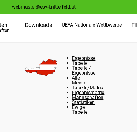
webmaster@esv-knittelfeld.at
ten
Downloads
F
UEFA Nationale Wettbwerbe
ften
Ergebnisse
Tabelle
Tabelle /
Ergebnisse
Alle
Meister
Tabelle/Matrix
Ergebnismatrix
Mannschaften
Statistiken
Ewige
Tabelle