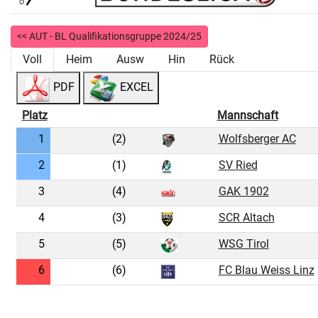
<< AUT - BL Qualifikationsgruppe 2024/25
Voll
Heim
Ausw
Hin
Rück
PDF
EXCEL
Platz
Mannschaft
1
(2)
Wolfsberger AC
2
(1)
SV Ried
3
(4)
GAK 1902
4
(3)
SCR Altach
5
(5)
WSG Tirol
6
(6)
FC Blau Weiss Linz