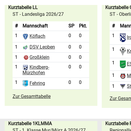
Kurztabelle LL
Kurztabelle
ST - Landesliga 2026/27
ST - Ober
#
Mannschaft
SP
Pkt.
#
Mann
1
0
0
1
Köflach
Ir
1
0
0
DSV Leoben
1
K
1
Großklein
0
0
1
ES
1
0
0
Kindberg-
Mürzhofen
1
M
1
0
0
Fehring
1
S
Zur Gesamttabelle
Zur Gesam
Kurztabelle 1KLMMA
Kurztabelle
ST - 1. Klasse Mur/Mürz A 2026/27
Regionall