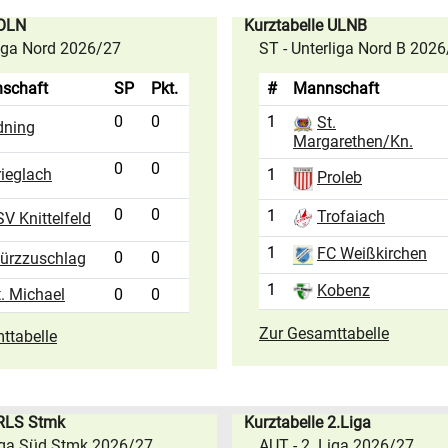
 OLN
Kurztabelle ULNB
liga Nord 2026/27
ST - Unterliga Nord B 202
schaft
SP
Pkt.
#
Mannschaft
0
0
1
St.
dning
Margarethen/Kn.
0
0
rieglach
1
Proleb
0
0
1
Trofaiach
V Knittelfeld
1
FC Weißkirchen
0
0
ürzzuschlag
1
Kobenz
t. Michael
0
0
Zur Gesamttabelle
ttabelle
 RLS Stmk
Kurztabelle 2.Liga
iga Süd Stmk 2026/27
AUT - 2. Liga 2026/27