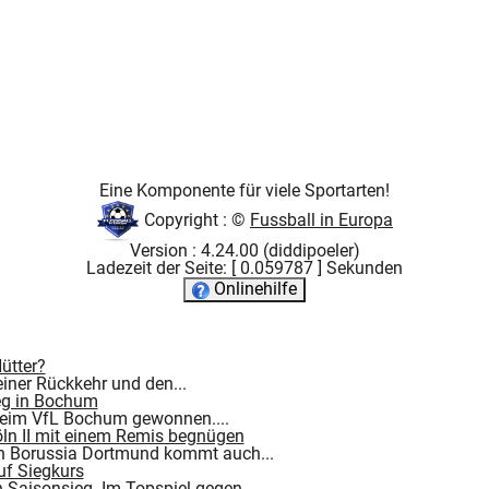
Eine Komponente für viele Sportarten!
Copyright : ©
Fussball in Europa
Version : 4.24.00 (diddipoeler)
Ladezeit der Seite: [ 0.059787 ] Sekunden
Onlinehilfe
ütter?
einer Rückkehr und den...
ieg in Bochum
beim VfL Bochum gewonnen....
öln II mit einem Remis begnügen
on Borussia Dortmund kommt auch...
uf Siegkurs
 Saisonsieg. Im Topspiel gegen...