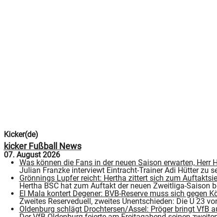
Kicker(de)
kicker Fußball News
07. August 2026
Was können die Fans in der neuen Saison erwarten, Herr H
Julian Franzke interviewt Eintracht-Trainer Adi Hütter zu s
Grönnings Lupfer reicht: Hertha zittert sich zum Auftakts
Hertha BSC hat zum Auftakt der neuen Zweitliga-Saison 
El Mala kontert Degener: BVB-Reserve muss sich gegen K
Zweites Reserveduell, zweites Unentschieden: Die U 23 v
Oldenburg schlägt Drochtersen/Assel: Pröger bringt VfB a
Der VfB Oldenburg feierte am Freitagabend seinen zweiten