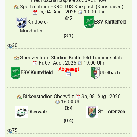
Freundschaftsspiele 2026
- 32. KW
Sportzentrum EKRO TUS Krieglach (Kunstrasen)
Di, 04. Aug.. 2026
19.00 Uhr
4:2
Kindberg-
ESV Knittelfeld
Mürzhofen
(3:1)
30
Sportzentrum Stadion Knittelfeld Trainingsplatz
Fr, 07. Aug.. 2026
19.00 Uhr
Abgesagt
ESV Knittelfeld
Übelbach
Birkenstadion Oberwölz
Sa, 08. Aug.. 2026
16.00 Uhr
0:4
Oberwölz
St. Lorenzen
(0:4)
75