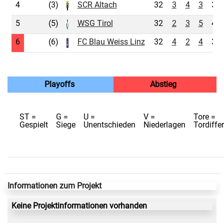
4
(3)
SCR Altach
32
3
4
3
36:
5
(5)
WSG Tirol
32
2
3
5
40:
6
(6)
FC Blau Weiss Linz
32
4
2
4
37:
Playoffs
Abstieg
ST =
G =
U =
V =
Tore =
Gespielt
Siege
Unentschieden
Niederlagen
Tordiffe
Informationen zum Projekt
Keine Projektinformationen vorhanden