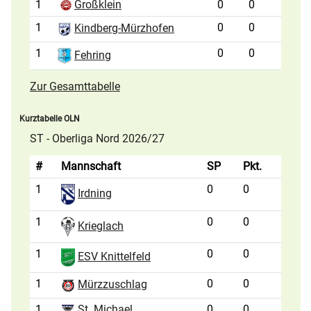
1
Großklein
0
0
1
0
0
Kindberg-Mürzhofen
1
0
0
Fehring
Zur Gesamttabelle
Kurztabelle OLN
ST - Oberliga Nord 2026/27
#
Mannschaft
SP
Pkt.
1
0
0
Irdning
1
0
0
Krieglach
1
0
0
ESV Knittelfeld
1
0
0
Mürzzuschlag
1
St. Michael
0
0