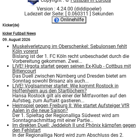
Copyright : ©
Fussball in Europa
Version : 4.24.00 (diddipoeler)
Ladezeit der Seite: [ 0.060311 ] Sekunden
Onlinehilfe
Kicker(de)
kicker Fußball News
09. August 2026
Muskelverletzung im Oberschenkel: Sebulonsen fehlt
Köln vorerst
Bislang ist der 1. FC Köln recht unbeschadet durch die
Vorbereitung gekommen. Zwei...
LIVE! Hrgota startet gegen seinen Ex-Klub - Cottbus mit
Bittencourt
Das Duell zwischen Nürnberg und Dresden bietet am
Sonntag sowohl Brisanz als auch...
LIVE! Voglsammer startet: Wie kommt Rostock in
Hoffenheim aus den Startlöchern?
Hansa Rostock gilt als einer der Mitfavoriten auf den
Aufstieg, zum Auftakt gastieren...
Heimspiel gegen Freiburg II: Wie startet Aufsteiger VfR
Aalen in die neue Saison?
Der 1. Spieltag der Regionalliga Südwest wird am
Sonntagnachmittag mit einer Partie...
Im direkten Duell: Jeddeloh II und Phönix kämpfen gegen
den Fehlstart
In der Regionalliga Nord wird zum Abschluss des 2.