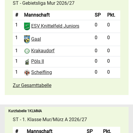
ST - Gebietsliga Mur 2026/27
#
Mannschaft
SP
Pkt.
1
0
0
ESV Knittelfeld Juniors
1
0
0
Gaal
1
0
0
Krakaudorf
1
0
0
Pöls II
1
0
0
Scheifling
Zur Gesamttabelle
Kurztabelle 1KLMMA
ST - 1. Klasse Mur/Mürz A 2026/27
#
Mannschaft
SP
Pkt.