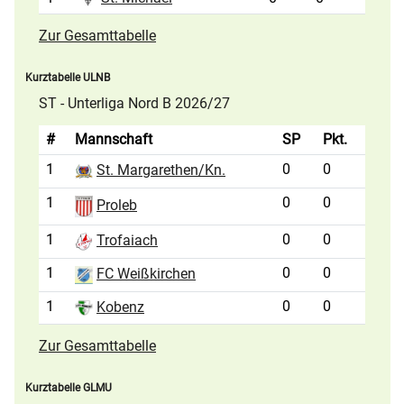
Zur Gesamttabelle
Kurztabelle ULNB
ST - Unterliga Nord B 2026/27
#
Mannschaft
SP
Pkt.
1
0
0
St. Margarethen/Kn.
1
0
0
Proleb
1
0
0
Trofaiach
1
0
0
FC Weißkirchen
1
0
0
Kobenz
Zur Gesamttabelle
Kurztabelle GLMU