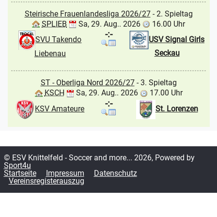
Steirische Frauenlandesliga 2026/27
- 2. Spieltag
SPLIEB
Sa, 29. Aug.. 2026
16.00 Uhr
-:-
USV Signal Girls
SVU Takendo
Seckau
Liebenau
ST - Oberliga Nord 2026/27
- 3. Spieltag
KSCH
Sa, 29. Aug.. 2026
17.00 Uhr
-:-
KSV Amateure
St. Lorenzen
© ESV Knittelfeld - Soccer and more... 2026, Powered by
Sport4u
Startseite
Impressum
Datenschutz
Vereinsregisterauszug