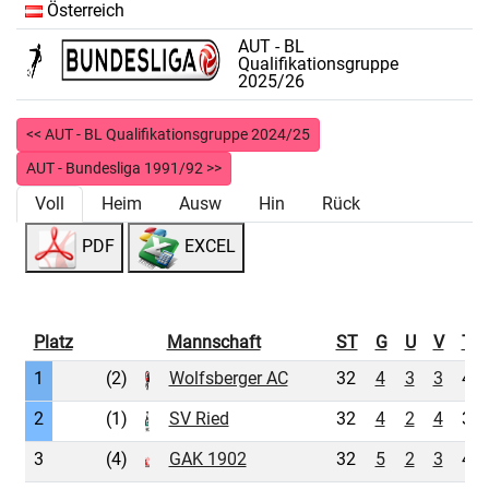
Österreich
AUT - BL
Qualifikationsgruppe
2025/26
<< AUT - BL Qualifikationsgruppe 2024/25
AUT - Bundesliga 1991/92 >>
Voll
Heim
Ausw
Hin
Rück
PDF
EXCEL
Platz
Mannschaft
ST
G
U
V
Tor
1
(2)
Wolfsberger AC
32
4
3
3
41:
2
(1)
SV Ried
32
4
2
4
38:
3
(4)
GAK 1902
32
5
2
3
42: