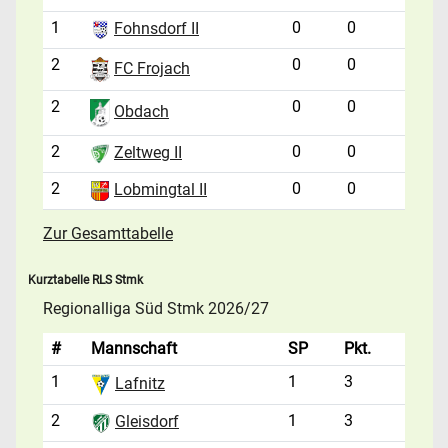
1
0
0
Fohnsdorf II
2
0
0
FC Frojach
2
0
0
Obdach
2
0
0
Zeltweg II
2
0
0
Lobmingtal II
Zur Gesamttabelle
Kurztabelle RLS Stmk
Regionalliga Süd Stmk 2026/27
#
Mannschaft
SP
Pkt.
1
1
3
Lafnitz
2
1
3
Gleisdorf