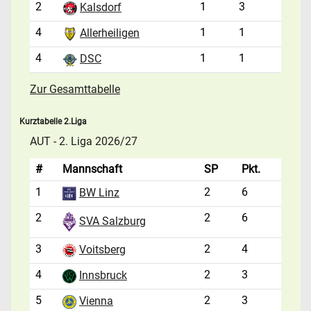
2
1
3
Kalsdorf
4
1
1
Allerheiligen
4
1
1
DSC
Zur Gesamttabelle
Kurztabelle 2.Liga
AUT - 2. Liga 2026/27
#
Mannschaft
SP
Pkt.
1
2
6
BW Linz
2
2
6
SVA Salzburg
3
2
4
Voitsberg
4
2
3
Innsbruck
5
2
3
Vienna