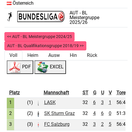
Österreich
AUT - BL
Meistergruppe
2025/26
<< AUT - BL Meistergruppe 2024/25
AUT - BL Qualifikationsgruppe 2018/19 >>
Voll
Heim
Ausw
Hin
Rück
PDF
EXCEL
Platz
Mannschaft
ST
G
U
V
Tore
1
(1)
LASK
32
6
3
1
56:42
2
(2)
SK Sturm Graz
32
4
6
0
51:35
3
(3)
FC Salzburg
32
3
2
5
56:41