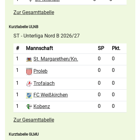
Zur Gesamttabelle
Kurztabelle ULNB
ST - Unterliga Nord B 2026/27
#
Mannschaft
SP
Pkt.
1
0
0
St. Margarethen/Kn.
1
0
0
Proleb
1
0
0
Trofaiach
1
0
0
FC Weißkirchen
1
0
0
Kobenz
Zur Gesamttabelle
Kurztabelle GLMU