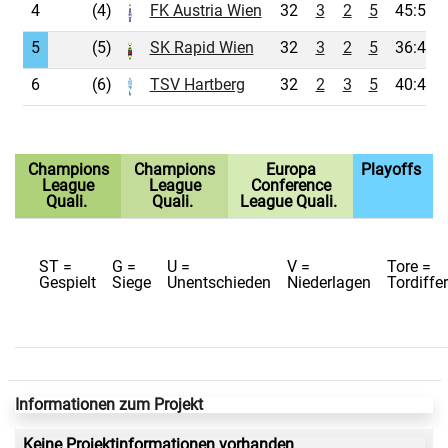
4
(4)
FK Austria Wien
32
3
2
5
45:50
5
(5)
SK Rapid Wien
32
3
2
5
36:41
6
(6)
TSV Hartberg
32
2
3
5
40:40
Champions
Champions
Europa
Playoffs
League
League
Conference
Quali.
Quali.
League Quali.
ST =
G =
U =
V =
Tore =
Gespielt
Siege
Unentschieden
Niederlagen
Tordiffe
Informationen zum Projekt
Keine Projektinformationen vorhanden