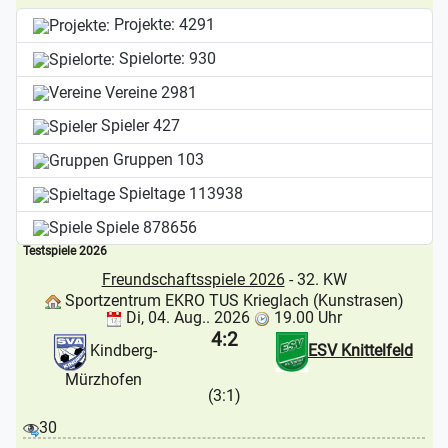
Projekte:
4291
Spielorte:
930
Vereine
2981
Spieler
427
Gruppen
103
Spieltage
113938
Spiele
878656
Testspiele 2026
Freundschaftsspiele 2026
- 32. KW
Sportzentrum EKRO TUS Krieglach (Kunstrasen)
Di, 04. Aug.. 2026
19.00 Uhr
4:2
Kindberg-
ESV Knittelfeld
Mürzhofen
(3:1)
30