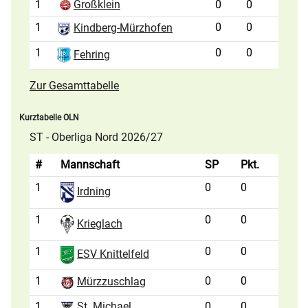
1
Großklein
0
0
1
0
0
Kindberg-Mürzhofen
1
0
0
Fehring
Zur Gesamttabelle
Kurztabelle OLN
ST - Oberliga Nord 2026/27
#
Mannschaft
SP
Pkt.
1
0
0
Irdning
1
0
0
Krieglach
1
0
0
ESV Knittelfeld
1
0
0
Mürzzuschlag
1
St. Michael
0
0