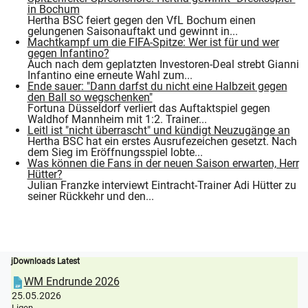
in Bochum
Hertha BSC feiert gegen den VfL Bochum einen
gelungenen Saisonauftakt und gewinnt in...
Machtkampf um die FIFA-Spitze: Wer ist für und wer
gegen Infantino?
Auch nach dem geplatzten Investoren-Deal strebt Gianni
Infantino eine erneute Wahl zum...
Ende sauer: "Dann darfst du nicht eine Halbzeit gegen
den Ball so wegschenken"
Fortuna Düsseldorf verliert das Auftaktspiel gegen
Waldhof Mannheim mit 1:2. Trainer...
Leitl ist "nicht überrascht" und kündigt Neuzugänge an
Hertha BSC hat ein erstes Ausrufezeichen gesetzt. Nach
dem Sieg im Eröffnungsspiel lobte...
Was können die Fans in der neuen Saison erwarten, Herr
Hütter?
Julian Franzke interviewt Eintracht-Trainer Adi Hütter zu
seiner Rückkehr und den...
jDownloads Latest
WM Endrunde 2026
25.05.2026
Ligen