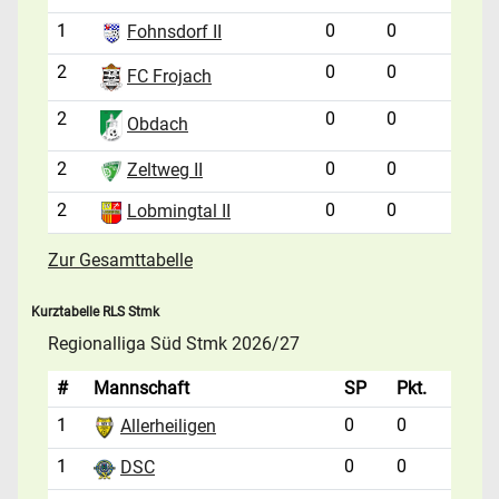
1
0
0
Fohnsdorf II
2
0
0
FC Frojach
2
0
0
Obdach
2
0
0
Zeltweg II
2
0
0
Lobmingtal II
Zur Gesamttabelle
Kurztabelle RLS Stmk
Regionalliga Süd Stmk 2026/27
#
Mannschaft
SP
Pkt.
1
0
0
Allerheiligen
1
0
0
DSC