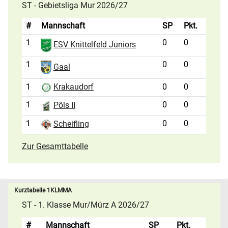
ST - Gebietsliga Mur 2026/27
#
Mannschaft
SP
Pkt.
1
0
0
ESV Knittelfeld Juniors
1
0
0
Gaal
1
0
0
Krakaudorf
1
0
0
Pöls II
1
0
0
Scheifling
Zur Gesamttabelle
Kurztabelle 1KLMMA
ST - 1. Klasse Mur/Mürz A 2026/27
#
Mannschaft
SP
Pkt.