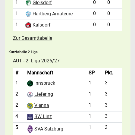
1
0
0
Gleisdorf
1
0
0
Hartberg Amateure
1
0
0
Kalsdorf
Zur Gesamttabelle
Kurztabelle 2.Liga
AUT - 2. Liga 2026/27
#
Mannschaft
SP
Pkt.
1
1
3
Innsbruck
2
1
3
Liefering
2
1
3
Vienna
4
1
3
BW Linz
5
1
3
SVA Salzburg