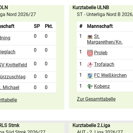
 OLN
Kurztabelle ULNB
liga Nord 2026/27
ST - Unterliga Nord B 202
schaft
SP
Pkt.
#
Mannschaft
0
0
1
St.
dning
Margarethen/Kn.
0
0
rieglach
1
Proleb
0
0
1
Trofaiach
V Knittelfeld
1
FC Weißkirchen
0
0
ürzzuschlag
1
Kobenz
t. Michael
0
0
Zur Gesamttabelle
ttabelle
 RLS Stmk
Kurztabelle 2.Liga
iga Süd Stmk 2026/27
AUT - 2. Liga 2026/27