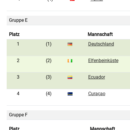
Gruppe E
Platz
Mannschaft
1
(1)
Deutschland
2
(2)
Elfenbeinküste
3
(3)
Ecuador
4
(4)
Curaçao
Gruppe F
Platz
Mannschaft