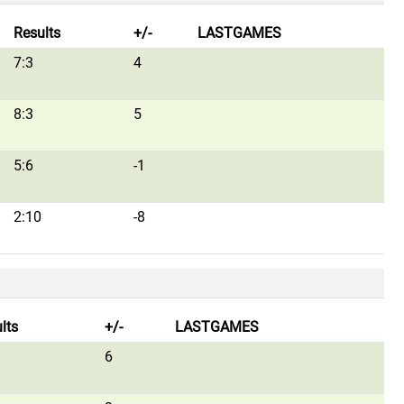
Results
+/-
LASTGAMES
7:3
4
8:3
5
5:6
-1
2:10
-8
lts
+/-
LASTGAMES
6