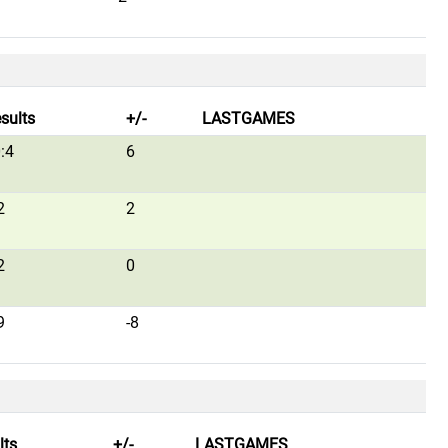
sults
+/-
LASTGAMES
:4
6
2
2
2
0
9
-8
lts
+/-
LASTGAMES