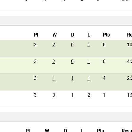
Pl
W
D
L
Pts
Re
3
2
0
1
6
10
3
2
0
1
6
4:
3
1
1
1
4
2:
3
0
1
2
1
1:
Pl
W
D
L
Pts
Resu