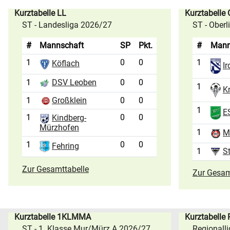
Kurztabelle LL
Kurztabelle
ST - Landesliga 2026/27
ST - Ober
#
Mannschaft
SP
Pkt.
#
Mann
1
0
0
1
Köflach
Ir
1
0
0
DSV Leoben
1
K
1
Großklein
0
0
1
ES
1
0
0
Kindberg-
Mürzhofen
1
M
1
0
0
Fehring
1
S
Zur Gesamttabelle
Zur Gesam
Kurztabelle 1KLMMA
Kurztabelle
ST - 1. Klasse Mur/Mürz A 2026/27
Regionall