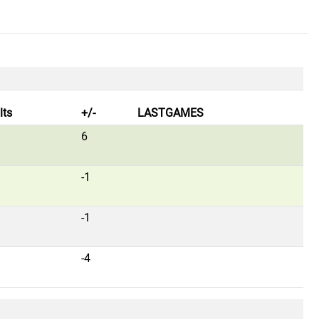
lts
+/-
LASTGAMES
6
-1
-1
-4