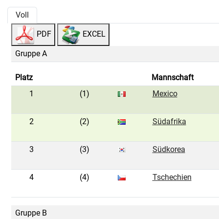
Voll
PDF
EXCEL
Gruppe A
Platz
Mannschaft
1
(1)
Mexico
2
(2)
Südafrika
3
(3)
Südkorea
4
(4)
Tschechien
Gruppe B