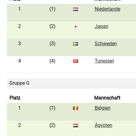
1
(1)
Niederlande
2
(2)
Japan
3
(3)
Schweden
4
(4)
Tunesien
Gruppe G
Platz
Mannschaft
1
(1)
Belgien
2
(2)
Ägypten