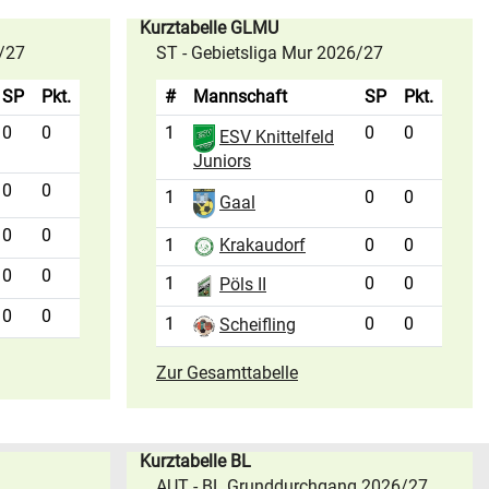
Kurztabelle GLMU
6/27
ST - Gebietsliga Mur 2026/27
SP
Pkt.
#
Mannschaft
SP
Pkt.
0
0
1
0
0
ESV Knittelfeld
Juniors
0
0
1
0
0
Gaal
0
0
1
0
0
Krakaudorf
0
0
1
0
0
Pöls II
0
0
1
0
0
Scheifling
Zur Gesamttabelle
Kurztabelle BL
AUT - BL Grunddurchgang 2026/27