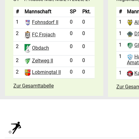
#
Mannschaft
SP
Pkt.
#
Mann
1
0
0
1
Fohnsdorf II
Al
2
0
0
1
D
FC Frojach
1
Gl
2
0
0
Obdach
1
H
2
0
0
Zeltweg II
Amat
2
0
0
Lobmingtal II
1
Ka
Zur Gesamttabelle
Zur Gesam