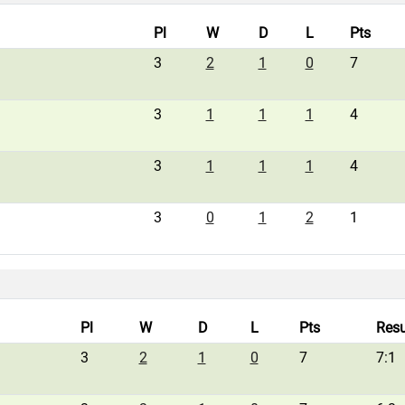
Pl
W
D
L
Pts
3
2
1
0
7
3
1
1
1
4
3
1
1
1
4
3
0
1
2
1
Pl
W
D
L
Pts
Resu
3
2
1
0
7
7:1