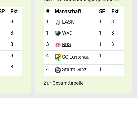
SP
Pkt.
#
Mannschaft
SP
Pkt.
1
3
1
1
3
LASK
1
3
1
1
3
WAC
1
3
3
1
3
RBS
1
3
4
1
1
SC Lustenau
1
3
4
1
1
Sturm Graz
Zur Gesamttabelle