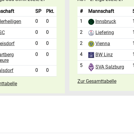
schaft
SP
Pkt.
#
Mannschaft
0
0
1
lerheiligen
Innsbruck
0
0
2
Liefering
SC
0
0
2
eisdorf
Vienna
0
0
4
artberg
BW Linz
eure
5
SVA Salzburg
0
0
lsdorf
Zur Gesamttabelle
ttabelle