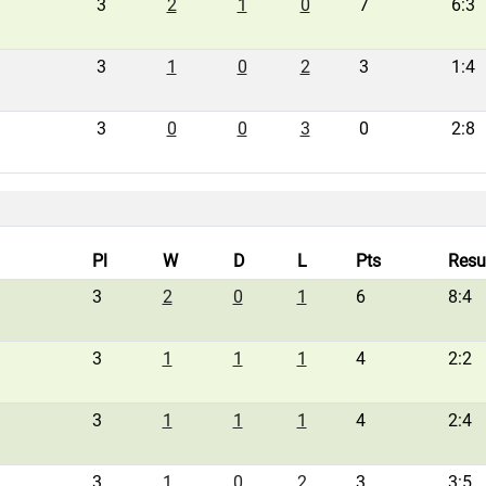
3
2
1
0
7
6:3
3
1
0
2
3
1:4
3
0
0
3
0
2:8
Pl
W
D
L
Pts
Resu
3
2
0
1
6
8:4
3
1
1
1
4
2:2
3
1
1
1
4
2:4
3
1
0
2
3
3:5