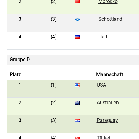
2
(2)
Marokko
3
(3)
Schottland
4
(4)
Haiti
Gruppe D
Platz
Mannschaft
1
(1)
USA
2
(2)
Australien
3
(3)
Paraguay
4
(4)
Türkei