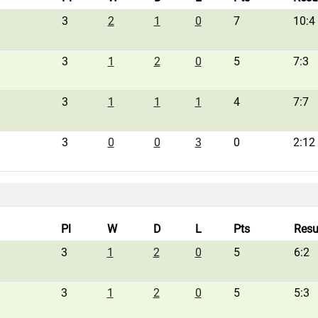
3
2
1
0
7
10:4
3
1
2
0
5
7:3
3
1
1
1
4
7:7
3
0
0
3
0
2:12
Pl
W
D
L
Pts
Resu
3
1
2
0
5
6:2
3
1
2
0
5
5:3