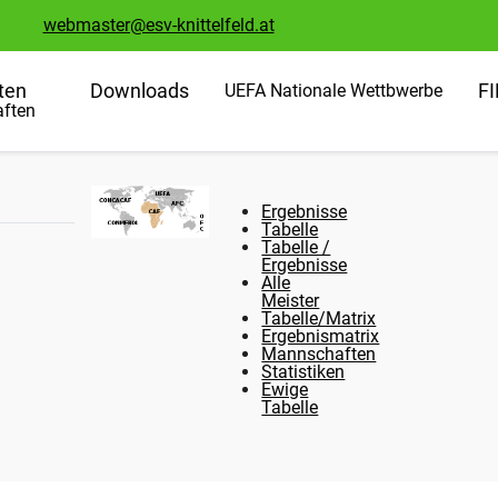
webmaster@esv-knittelfeld.at
ten
Downloads
F
UEFA Nationale Wettbwerbe
ften
Ergebnisse
Tabelle
Tabelle /
Ergebnisse
Alle
Meister
Tabelle/Matrix
Ergebnismatrix
Mannschaften
Statistiken
Ewige
Tabelle