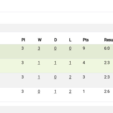
Pl
W
D
L
Pts
Resu
3
3
0
0
9
6:0
3
1
1
1
4
2:3
3
1
0
2
3
2:3
3
0
1
2
1
2:6