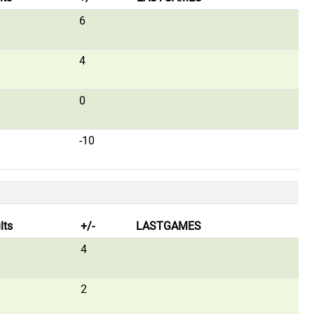
6
4
0
-10
lts
+/-
LASTGAMES
4
2