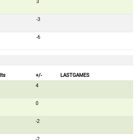
3
-3
-6
lts
+/-
LASTGAMES
4
0
-2
-2