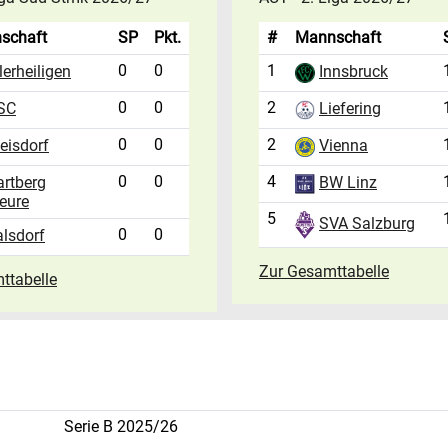
schaft
SP
Pkt.
#
Mannschaft
0
0
1
lerheiligen
Innsbruck
0
0
2
Liefering
SC
0
0
2
eisdorf
Vienna
0
0
4
artberg
BW Linz
eure
5
SVA Salzburg
0
0
lsdorf
Zur Gesamttabelle
ttabelle
Serie B 2025/26