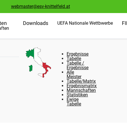
webmaster@esv-knittelfeld.at
ten
Downloads
F
UEFA Nationale Wettbwerbe
ften
Ergebnisse
Tabelle
Tabelle /
Ergebnisse
Alle
Meister
Tabelle/Matrix
Ergebnismatrix
Mannschaften
Statistiken
Ewige
Tabelle