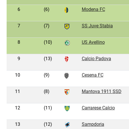
6
(6)
Modena FC
7
(7)
SS Juve Stabia
8
(10)
US Avellino
9
(13)
Calcio Padova
10
(9)
Cesena FC
11
(8)
Mantova 1911 SSD
12
(11)
Carrarese Calcio
13
(12)
Sampdoria