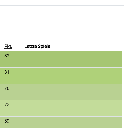
Pkt.
Letzte Spiele
82
81
76
72
59