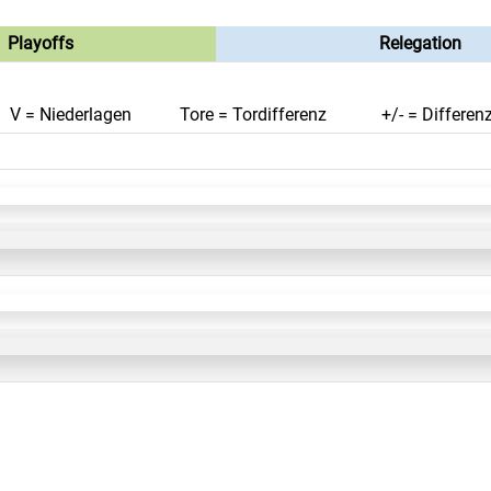
Playoffs
Relegation
V = Niederlagen
Tore = Tordifferenz
+/- = Differen