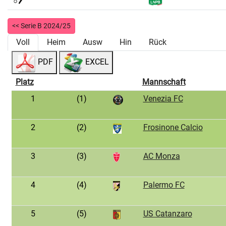
<< Serie B 2024/25
Voll
Heim
Ausw
Hin
Rück
PDF
EXCEL
Platz
Mannschaft
1
(1)
Venezia FC
2
(2)
Frosinone Calcio
3
(3)
AC Monza
4
(4)
Palermo FC
5
(5)
US Catanzaro