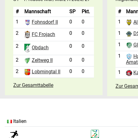
#
Mannschaft
SP
Pkt.
#
Mann
1
0
0
1
Fohnsdorf II
Al
2
0
0
1
D
FC Frojach
1
Gl
2
0
0
Obdach
1
H
2
0
0
Zeltweg II
Amat
2
0
0
Lobmingtal II
1
Ka
Zur Gesamttabelle
Zur Gesam
Italien