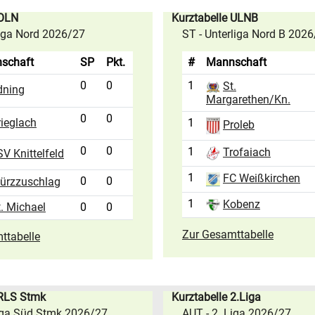
 OLN
Kurztabelle ULNB
liga Nord 2026/27
ST - Unterliga Nord B 202
schaft
SP
Pkt.
#
Mannschaft
0
0
1
St.
dning
Margarethen/Kn.
0
0
rieglach
1
Proleb
0
0
1
Trofaiach
V Knittelfeld
1
FC Weißkirchen
0
0
ürzzuschlag
1
Kobenz
t. Michael
0
0
Zur Gesamttabelle
ttabelle
 RLS Stmk
Kurztabelle 2.Liga
iga Süd Stmk 2026/27
AUT - 2. Liga 2026/27