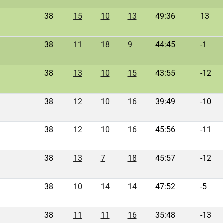
38
15
10
13
49:36
13
38
11
18
9
44:45
-1
38
13
10
15
43:55
-12
38
12
10
16
39:49
-10
38
12
10
16
45:56
-11
38
13
7
18
45:57
-12
38
10
14
14
47:52
-5
38
11
11
16
35:48
-13