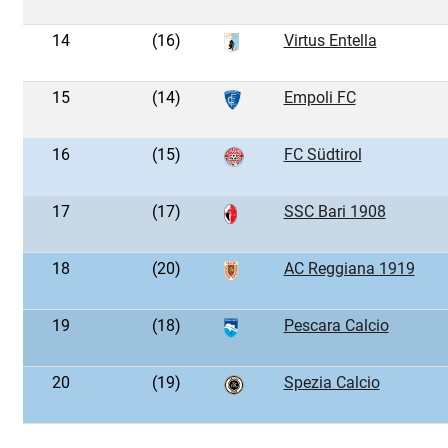
14
(16)
Virtus Entella
15
(14)
Empoli FC
16
(15)
FC Südtirol
17
(17)
SSC Bari 1908
18
(20)
AC Reggiana 1919
19
(18)
Pescara Calcio
20
(19)
Spezia Calcio