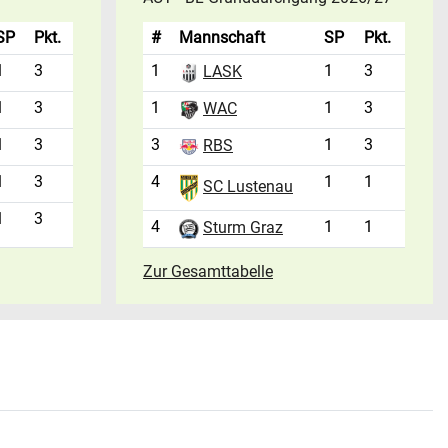
SP
Pkt.
#
Mannschaft
SP
Pkt.
1
3
1
1
3
LASK
1
3
1
1
3
WAC
1
3
3
1
3
RBS
1
3
4
1
1
SC Lustenau
1
3
4
1
1
Sturm Graz
Zur Gesamttabelle