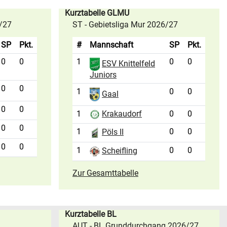
Kurztabelle GLMU
6/27
ST - Gebietsliga Mur 2026/27
SP
Pkt.
#
Mannschaft
SP
Pkt.
0
0
1
0
0
ESV Knittelfeld
Juniors
0
0
1
0
0
Gaal
0
0
1
0
0
Krakaudorf
0
0
1
0
0
Pöls II
0
0
1
0
0
Scheifling
Zur Gesamttabelle
Kurztabelle BL
AUT - BL Grunddurchgang 2026/27