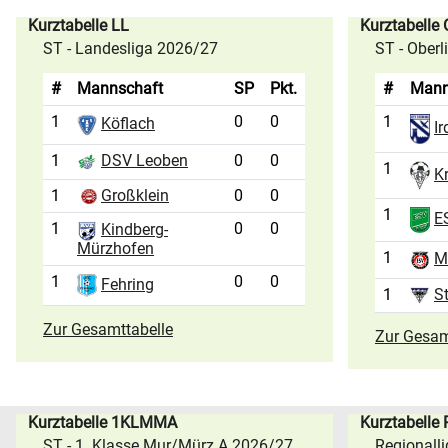
Kurztabelle LL
Kurztabelle
ST - Landesliga 2026/27
ST - Ober
#
Mannschaft
SP
Pkt.
#
Mann
1
0
0
1
Köflach
Ir
1
0
0
DSV Leoben
1
K
1
Großklein
0
0
1
ES
1
0
0
Kindberg-
Mürzhofen
1
M
1
0
0
Fehring
1
S
Zur Gesamttabelle
Zur Gesam
Kurztabelle 1KLMMA
Kurztabelle
ST - 1. Klasse Mur/Mürz A 2026/27
Regionall