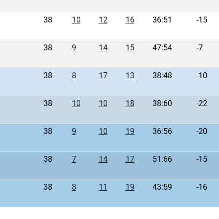
38
10
12
16
36:51
-15
38
9
14
15
47:54
-7
38
8
17
13
38:48
-10
38
10
10
18
38:60
-22
38
9
10
19
36:56
-20
38
7
14
17
51:66
-15
38
8
11
19
43:59
-16