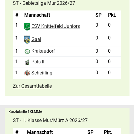
ST - Gebietsliga Mur 2026/27
#
Mannschaft
SP
Pkt.
1
0
0
ESV Knittelfeld Juniors
1
0
0
Gaal
1
0
0
Krakaudorf
1
0
0
Pöls II
1
0
0
Scheifling
Zur Gesamttabelle
Kurztabelle 1KLMMA
ST - 1. Klasse Mur/Mürz A 2026/27
#
Mannschaft
SP
Pkt.