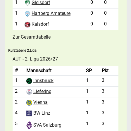
1
0
0
Gleisdorf
1
0
0
Hartberg Amateure
1
0
0
Kalsdorf
Zur Gesamttabelle
Kurztabelle 2.Liga
AUT - 2. Liga 2026/27
#
Mannschaft
SP
Pkt.
1
1
3
Innsbruck
2
1
3
Liefering
2
1
3
Vienna
4
1
3
BW Linz
5
1
3
SVA Salzburg