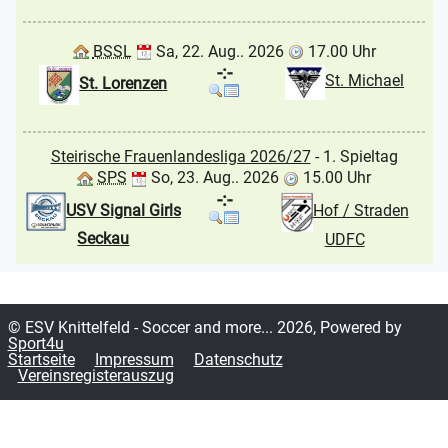
BSSL
Sa, 22. Aug.. 2026
17.00 Uhr
-:-
St. Michael
St. Lorenzen
Steirische Frauenlandesliga 2026/27
- 1. Spieltag
SPS
So, 23. Aug.. 2026
15.00 Uhr
-:-
USV Signal Girls
Hof / Straden
Seckau
UDFC
© ESV Knittelfeld - Soccer and more... 2026, Powered by
Sport4u
Startseite
Impressum
Datenschutz
Vereinsregisterauszug