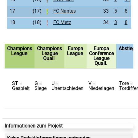
17
(17)
FC Nantes
33
5
8
2
18
(18)
FC Metz
34
3
8
2
Champions
Champions
Europa
Europa
Abstieg
League
League
League
Conference
Quali
League
Quali.
ST =
G =
U =
V =
Tore =
Gespielt
Siege
Unentschieden
Niederlagen
Tordiffe
Informationen zum Projekt