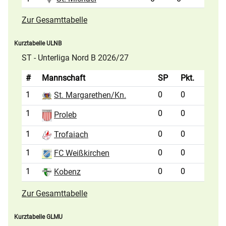
Zur Gesamttabelle
Kurztabelle ULNB
ST - Unterliga Nord B 2026/27
#
Mannschaft
SP
Pkt.
1
0
0
St. Margarethen/Kn.
1
0
0
Proleb
1
0
0
Trofaiach
1
0
0
FC Weißkirchen
1
0
0
Kobenz
Zur Gesamttabelle
Kurztabelle GLMU