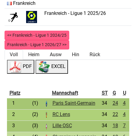
Frankreich
Frankreich - Ligue 1 2025/26
<< Frankreich - Ligue 1 2024/25
Frankreich - Ligue 1 2026/27 >>
Voll
Heim
Ausw
Hin
Rück
PDF
EXCEL
Platz
Mannschaft
ST
G
U
1
(1)
Paris Saint-Germain
34
24
4
6
2
(2)
RC Lens
34
22
4
8
3
(3)
Lille OSC
34
18
7
9