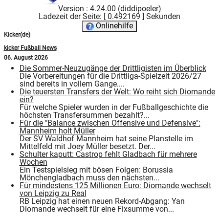
Version : 4.24.00 (diddipoeler)
Ladezeit der Seite: [ 0.492169 ] Sekunden
Onlinehilfe
Kicker(de)
kicker Fußball News
06. August 2026
Die Sommer-Neuzugänge der Drittligisten im Überblick
Die Vorbereitungen für die Drittliga-Spielzeit 2026/27
sind bereits in vollem Gange....
Die teuersten Transfers der Welt: Wo reiht sich Diomande
ein?
Für welche Spieler wurden in der Fußballgeschichte die
höchsten Transfersummen bezahlt?...
Für die "Balance zwischen Offensive und Defensive":
Mannheim holt Müller
Der SV Waldhof Mannheim hat seine Planstelle im
Mittelfeld mit Joey Müller besetzt. Der...
Schulter kaputt: Castrop fehlt Gladbach für mehrere
Wochen
Ein Testspielsieg mit bösen Folgen: Borussia
Mönchengladbach muss den nächsten...
Für mindestens 125 Millionen Euro: Diomande wechselt
von Leipzig zu Real
RB Leipzig hat einen neuen Rekord-Abgang: Yan
Diomande wechselt für eine Fixsumme von...