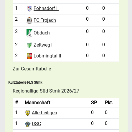
1
0
0
Fohnsdorf II
2
0
0
FC Frojach
2
0
0
Obdach
2
0
0
Zeltweg II
2
0
0
Lobmingtal II
Zur Gesamttabelle
Kurztabelle RLS Stmk
Regionalliga Süd Stmk 2026/27
#
Mannschaft
SP
Pkt.
1
0
0
Allerheiligen
1
0
0
DSC