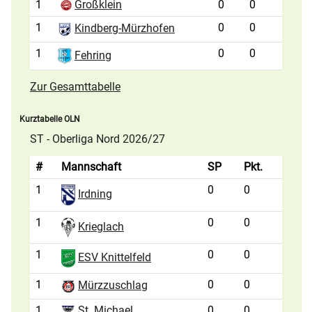
1
Großklein
0
0
1
0
0
Kindberg-Mürzhofen
1
0
0
Fehring
Zur Gesamttabelle
Kurztabelle OLN
ST - Oberliga Nord 2026/27
#
Mannschaft
SP
Pkt.
1
0
0
Irdning
1
0
0
Krieglach
1
0
0
ESV Knittelfeld
1
0
0
Mürzzuschlag
1
St. Michael
0
0