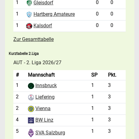
1
0
0
Gleisdorf
1
0
0
Hartberg Amateure
1
0
0
Kalsdorf
Zur Gesamttabelle
Kurztabelle 2.Liga
AUT - 2. Liga 2026/27
#
Mannschaft
SP
Pkt.
1
1
3
Innsbruck
2
1
3
Liefering
2
1
3
Vienna
4
1
3
BW Linz
5
1
3
SVA Salzburg