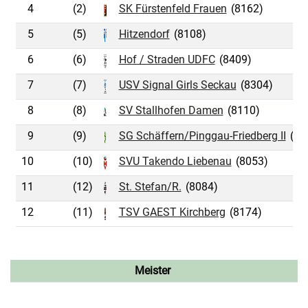
4
(2)
SK Fürstenfeld Frauen
(8162)
5
(5)
Hitzendorf
(8108)
6
(6)
Hof / Straden UDFC
(8409)
7
(7)
USV Signal Girls Seckau
(8304)
8
(8)
SV Stallhofen Damen
(8110)
9
(9)
SG Schäffern/Pinggau-Friedberg II
(81
10
(10)
SVU Takendo Liebenau
(8053)
11
(12)
St. Stefan/R.
(8084)
12
(11)
TSV GAEST Kirchberg
(8174)
Meister