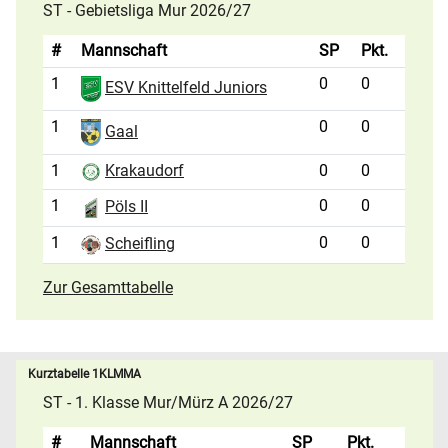
ST - Gebietsliga Mur 2026/27
#
Mannschaft
SP
Pkt.
1
0
0
ESV Knittelfeld Juniors
1
0
0
Gaal
1
0
0
Krakaudorf
1
0
0
Pöls II
1
0
0
Scheifling
Zur Gesamttabelle
Kurztabelle 1KLMMA
ST - 1. Klasse Mur/Mürz A 2026/27
#
Mannschaft
SP
Pkt.