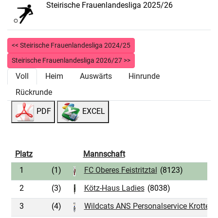
Steirische Frauenlandesliga 2025/26
<< Steirische Frauenlandesliga 2024/25
Steirische Frauenlandesliga 2026/27 >>
Voll
Heim
Auswärts
Hinrunde
Rückrunde
PDF
EXCEL
Platz
Mannschaft
1
(1)
FC Oberes Feistritztal
(8123)
2
(3)
Kötz-Haus Ladies
(8038)
3
(4)
Wildcats ANS Personalservice Krottend