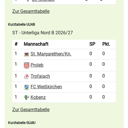
Zur Gesamttabelle
Kurztabelle ULNB
ST - Unterliga Nord B 2026/27
#
Mannschaft
SP
Pkt.
1
0
0
St. Margarethen/Kn.
1
0
0
Proleb
1
0
0
Trofaiach
1
0
0
FC Weißkirchen
1
0
0
Kobenz
Zur Gesamttabelle
Kurztabelle GLMU