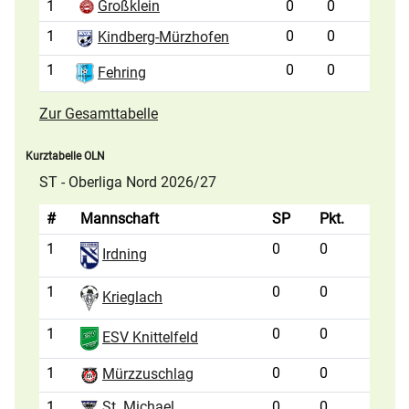
1
Großklein
0
0
1
0
0
Kindberg-Mürzhofen
1
0
0
Fehring
Zur Gesamttabelle
Kurztabelle OLN
ST - Oberliga Nord 2026/27
#
Mannschaft
SP
Pkt.
1
0
0
Irdning
1
0
0
Krieglach
1
0
0
ESV Knittelfeld
1
0
0
Mürzzuschlag
1
St. Michael
0
0