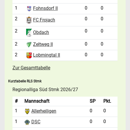
1
0
0
Fohnsdorf II
2
0
0
FC Frojach
2
0
0
Obdach
2
0
0
Zeltweg II
2
0
0
Lobmingtal II
Zur Gesamttabelle
Kurztabelle RLS Stmk
Regionalliga Süd Stmk 2026/27
#
Mannschaft
SP
Pkt.
1
0
0
Allerheiligen
1
0
0
DSC