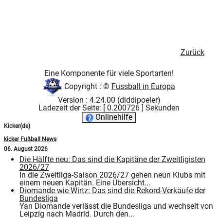
Zurück
Eine Komponente für viele Sportarten!
Copyright : ©
Fussball in Europa
Version : 4.24.00 (diddipoeler)
Ladezeit der Seite: [ 0.200726 ] Sekunden
Onlinehilfe
Kicker(de)
kicker Fußball News
06. August 2026
Die Hälfte neu: Das sind die Kapitäne der Zweitligisten
2026/27
In die Zweitliga-Saison 2026/27 gehen neun Klubs mit
einem neuen Kapitän. Eine Übersicht...
Diomande wie Wirtz: Das sind die Rekord-Verkäufe der
Bundesliga
Yan Diomande verlässt die Bundesliga und wechselt von
Leipzig nach Madrid. Durch den...