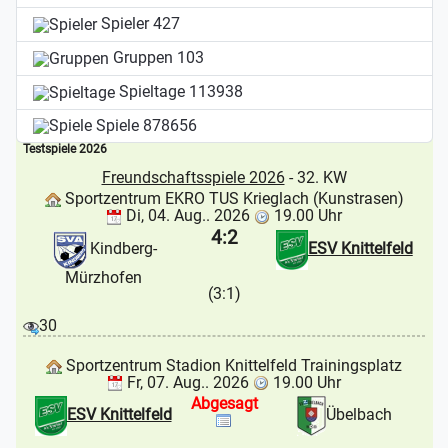
Spieler
427
Gruppen
103
Spieltage
113938
Spiele
878656
Testspiele 2026
Freundschaftsspiele 2026
- 32. KW
Sportzentrum EKRO TUS Krieglach (Kunstrasen)
Di, 04. Aug.. 2026
19.00 Uhr
4:2
Kindberg-
ESV Knittelfeld
Mürzhofen
(3:1)
30
Sportzentrum Stadion Knittelfeld Trainingsplatz
Fr, 07. Aug.. 2026
19.00 Uhr
Abgesagt
ESV Knittelfeld
Übelbach