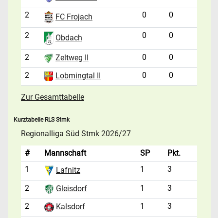
2
0
0
FC Frojach
2
0
0
Obdach
2
0
0
Zeltweg II
2
0
0
Lobmingtal II
Zur Gesamttabelle
Kurztabelle RLS Stmk
Regionalliga Süd Stmk 2026/27
#
Mannschaft
SP
Pkt.
1
1
3
Lafnitz
2
1
3
Gleisdorf
2
1
3
Kalsdorf