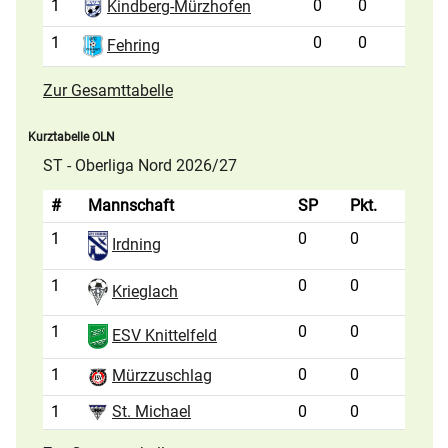
1
0
0
Kindberg-Mürzhofen
1
0
0
Fehring
Zur Gesamttabelle
Kurztabelle OLN
ST - Oberliga Nord 2026/27
#
Mannschaft
SP
Pkt.
1
0
0
Irdning
1
0
0
Krieglach
1
0
0
ESV Knittelfeld
1
0
0
Mürzzuschlag
1
St. Michael
0
0