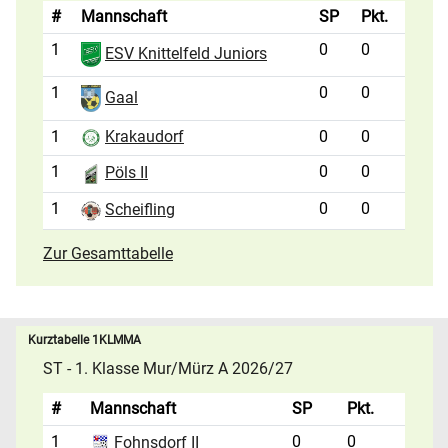
#
Mannschaft
SP
Pkt.
1
0
0
ESV Knittelfeld Juniors
1
0
0
Gaal
1
0
0
Krakaudorf
1
0
0
Pöls II
1
0
0
Scheifling
Zur Gesamttabelle
Kurztabelle 1KLMMA
ST - 1. Klasse Mur/Mürz A 2026/27
#
Mannschaft
SP
Pkt.
1
0
0
Fohnsdorf II