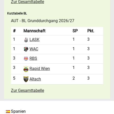
Zur Gesamttabelle
Kurztabelle BL
AUT - BL Grunddurchgang 2026/27
#
Mannschaft
SP
Pkt.
1
1
3
LASK
1
1
3
WAC
3
1
3
RBS
3
1
3
Rapid Wien
5
2
3
Altach
Zur Gesamttabelle
Spanien