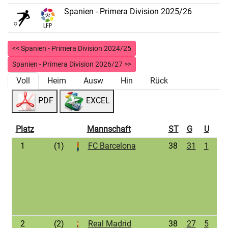
Spanien - Primera Division 2025/26
<< Spanien - Primera Division 2024/25
Spanien - Primera Division 2026/27 >>
Voll
Heim
Ausw
Hin
Rück
PDF
EXCEL
Platz
Mannschaft
ST
G
U
V
1
(1)
FC Barcelona
38
31
1
6
2
(2)
Real Madrid
38
27
5
6