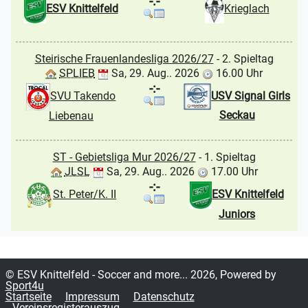
-:-
ESV Knittelfeld
Krieglach
Steirische Frauenlandesliga 2026/27
- 2. Spieltag
SPLIEB
Sa, 29. Aug.. 2026
16.00 Uhr
-:-
USV Signal Girls
SVU Takendo
Seckau
Liebenau
ST - Gebietsliga Mur 2026/27
- 1. Spieltag
JLSL
Sa, 29. Aug.. 2026
17.00 Uhr
-:-
St. Peter/K. II
ESV Knittelfeld
Juniors
© ESV Knittelfeld - Soccer and more... 2026, Powered by
Sport4u
Startseite
Impressum
Datenschutz
Vereinsregisterauszug