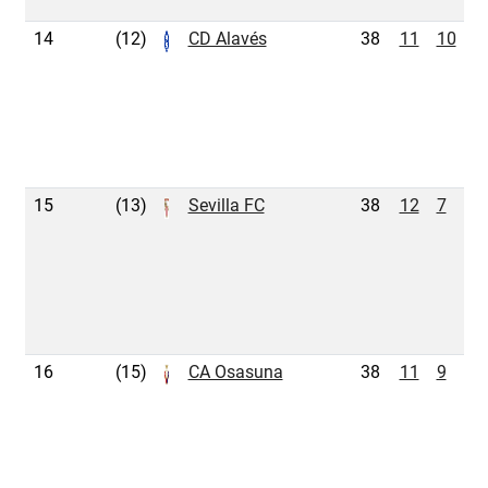
14
(12)
CD Alavés
38
11
10
1
15
(13)
Sevilla FC
38
12
7
1
16
(15)
CA Osasuna
38
11
9
1