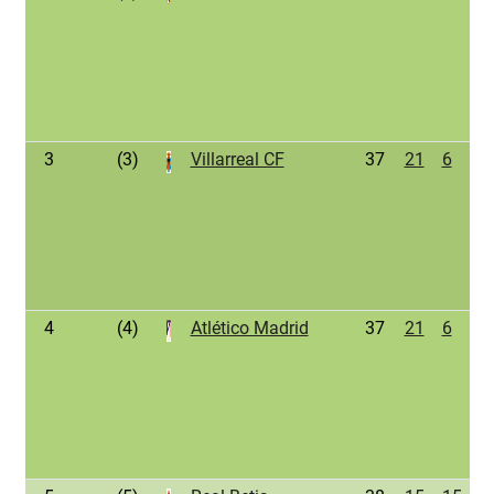
3
(3)
Villarreal CF
37
21
6
1
4
(4)
Atlético Madrid
37
21
6
1