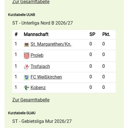
Zur Gesamttabelle
Kurztabelle ULNB
ST - Unterliga Nord B 2026/27
#
Mannschaft
SP
Pkt.
1
0
0
St. Margarethen/Kn.
1
0
0
Proleb
1
0
0
Trofaiach
1
0
0
FC Weißkirchen
1
0
0
Kobenz
Zur Gesamttabelle
Kurztabelle GLMU
ST - Gebietsliga Mur 2026/27