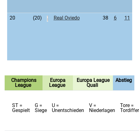
20
(20)
Real Oviedo
38
6
11
2
Champions
Europa
Europa League
Abstieg
League
League
Quali
ST =
G =
U =
V =
Tore =
Gespielt
Siege
Unentschieden
Niederlagen
Tordiffe