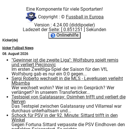
Eine Komponente für viele Sportarten!
Copyright : ©
Fussball in Europa
Version : 4.24.00 (diddipoeler)
Ladezeit der Seite: [ 0.851251 ] Sekunden
Onlinehilfe
Kicker(de)
kicker Fußball News
08. August 2026
"Gewinner ist die zweite Liga": Wolfsburg spielt remis
und verliert Pejcinovic
Im ersten Zweitliga-Spiel der Saison für den VfL
Wolfsburg gab es nur ein 0:0 gegen...
Sergi Roberto wechselt in die MLS - Leverkusen verleiht
Mbamba
Wer wechselt wohin? Wer ist wo im Gespräch? Wer
verlängert? In unserem Transferticker...
Testspiel von Galatasaray: Osimhen trifft und verliert die
Nerven
Das Testspiel zwischen Galatasaray und Villarreal war
durchaus unterhaltsam und...
Schock für PSV in der 92. Minute: Sittard trifft in den
Winkel
Gegen Fortuna Sittard verpasste die PSV Eindhoven den