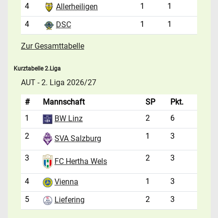
4
1
1
Allerheiligen
4
1
1
DSC
Zur Gesamttabelle
Kurztabelle 2.Liga
AUT - 2. Liga 2026/27
#
Mannschaft
SP
Pkt.
1
2
6
BW Linz
2
1
3
SVA Salzburg
3
2
3
FC Hertha Wels
4
1
3
Vienna
5
2
3
Liefering