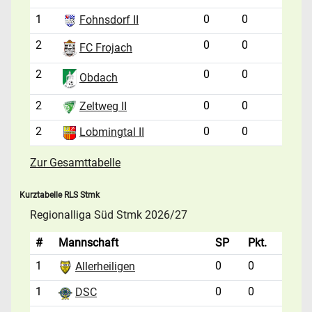
1
0
0
Fohnsdorf II
2
0
0
FC Frojach
2
0
0
Obdach
2
0
0
Zeltweg II
2
0
0
Lobmingtal II
Zur Gesamttabelle
Kurztabelle RLS Stmk
Regionalliga Süd Stmk 2026/27
#
Mannschaft
SP
Pkt.
1
0
0
Allerheiligen
1
0
0
DSC