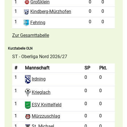
1
Großklein
0
0
1
0
0
Kindberg-Mürzhofen
1
0
0
Fehring
Zur Gesamttabelle
Kurztabelle OLN
ST - Oberliga Nord 2026/27
#
Mannschaft
SP
Pkt.
1
0
0
Irdning
1
0
0
Krieglach
1
0
0
ESV Knittelfeld
1
0
0
Mürzzuschlag
1
St. Michael
0
0