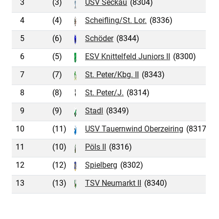
3
(3)
USV Seckau
(8304)
4
(4)
Scheifling/St. Lor.
(8336)
5
(6)
Schöder
(8344)
6
(5)
ESV Knittelfeld Juniors II
(8300)
7
(7)
St. Peter/Kbg. II
(8343)
8
(8)
St. Peter/J.
(8314)
9
(9)
Stadl
(8349)
10
(11)
USV Tauernwind Oberzeiring
(8317)
11
(10)
Pöls II
(8316)
12
(12)
Spielberg
(8302)
13
(13)
TSV Neumarkt II
(8340)