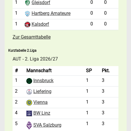
1
0
0
Gleisdorf
1
0
0
Hartberg Amateure
1
0
0
Kalsdorf
Zur Gesamttabelle
Kurztabelle 2.Liga
AUT - 2. Liga 2026/27
#
Mannschaft
SP
Pkt.
1
1
3
Innsbruck
2
1
3
Liefering
2
1
3
Vienna
4
1
3
BW Linz
5
1
3
SVA Salzburg