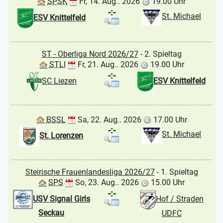
SPSK
Fr, 14. Aug.. 2026
19.00 Uhr
-:-
St. Michael
ESV Knittelfeld
ST - Oberliga Nord 2026/27
- 2. Spieltag
STLI
Fr, 21. Aug.. 2026
19.00 Uhr
-:-
SC Liezen
ESV Knittelfeld
BSSL
Sa, 22. Aug.. 2026
17.00 Uhr
-:-
St. Michael
St. Lorenzen
Steirische Frauenlandesliga 2026/27
- 1. Spieltag
SPS
So, 23. Aug.. 2026
15.00 Uhr
-:-
USV Signal Girls
Hof / Straden
Seckau
UDFC