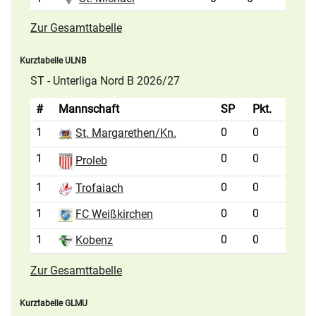
Zur Gesamttabelle
Kurztabelle ULNB
ST - Unterliga Nord B 2026/27
#
Mannschaft
SP
Pkt.
1
0
0
St. Margarethen/Kn.
1
0
0
Proleb
1
0
0
Trofaiach
1
0
0
FC Weißkirchen
1
0
0
Kobenz
Zur Gesamttabelle
Kurztabelle GLMU