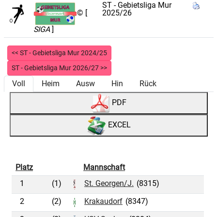
ST - Gebietsliga Mur
2025/26
© [
SIGA
]
<< ST - Gebietsliga Mur 2024/25
ST - Gebietsliga Mur 2026/27 >>
Voll
Heim
Ausw
Hin
Rück
PDF
EXCEL
Platz
Mannschaft
1
(1)
St. Georgen/J.
(8315)
2
(2)
Krakaudorf
(8347)