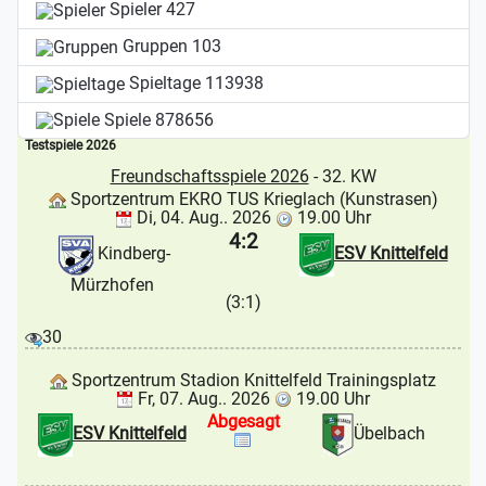
Spieler
427
Gruppen
103
Spieltage
113938
Spiele
878656
Testspiele 2026
Freundschaftsspiele 2026
- 32. KW
Sportzentrum EKRO TUS Krieglach (Kunstrasen)
Di, 04. Aug.. 2026
19.00 Uhr
4:2
Kindberg-
ESV Knittelfeld
Mürzhofen
(3:1)
30
Sportzentrum Stadion Knittelfeld Trainingsplatz
Fr, 07. Aug.. 2026
19.00 Uhr
Abgesagt
ESV Knittelfeld
Übelbach