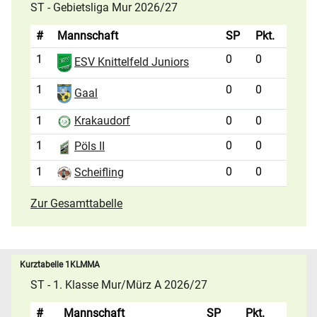
ST - Gebietsliga Mur 2026/27
#
Mannschaft
SP
Pkt.
1
0
0
ESV Knittelfeld Juniors
1
0
0
Gaal
1
0
0
Krakaudorf
1
0
0
Pöls II
1
0
0
Scheifling
Zur Gesamttabelle
Kurztabelle 1KLMMA
ST - 1. Klasse Mur/Mürz A 2026/27
#
Mannschaft
SP
Pkt.