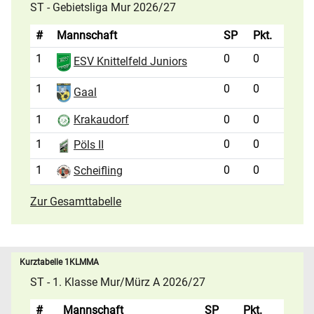
ST - Gebietsliga Mur 2026/27
#
Mannschaft
SP
Pkt.
1
0
0
ESV Knittelfeld Juniors
1
0
0
Gaal
1
0
0
Krakaudorf
1
0
0
Pöls II
1
0
0
Scheifling
Zur Gesamttabelle
Kurztabelle 1KLMMA
ST - 1. Klasse Mur/Mürz A 2026/27
#
Mannschaft
SP
Pkt.