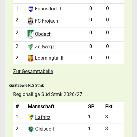
1
0
0
Fohnsdorf II
2
0
0
FC Frojach
2
0
0
Obdach
2
0
0
Zeltweg II
2
0
0
Lobmingtal II
Zur Gesamttabelle
Kurztabelle RLS Stmk
Regionalliga Süd Stmk 2026/27
#
Mannschaft
SP
Pkt.
1
1
3
Lafnitz
2
1
3
Gleisdorf