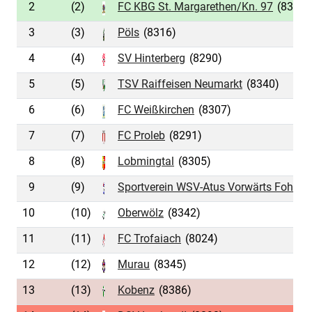
2
(2)
FC KBG St. Margarethen/Kn. 97
(8390)
3
(3)
Pöls
(8316)
4
(4)
SV Hinterberg
(8290)
5
(5)
TSV Raiffeisen Neumarkt
(8340)
6
(6)
FC Weißkirchen
(8307)
7
(7)
FC Proleb
(8291)
8
(8)
Lobmingtal
(8305)
9
(9)
Sportverein WSV-Atus Vorwärts Fohnsd
10
(10)
Oberwölz
(8342)
11
(11)
FC Trofaiach
(8024)
12
(12)
Murau
(8345)
13
(13)
Kobenz
(8386)