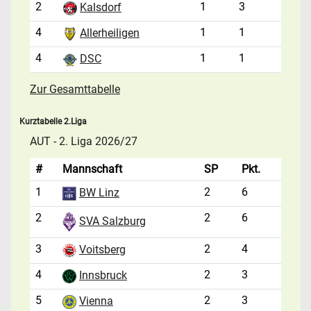
2
1
3
Kalsdorf
4
1
1
Allerheiligen
4
1
1
DSC
Zur Gesamttabelle
Kurztabelle 2.Liga
AUT - 2. Liga 2026/27
#
Mannschaft
SP
Pkt.
1
2
6
BW Linz
2
2
6
SVA Salzburg
3
2
4
Voitsberg
4
2
3
Innsbruck
5
2
3
Vienna