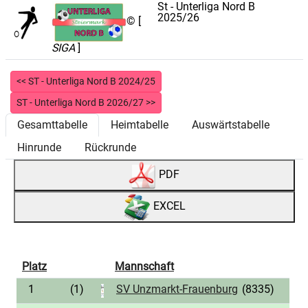
St - Unterliga Nord B
2025/26
© [
SIGA
]
<< ST - Unterliga Nord B 2024/25
ST - Unterliga Nord B 2026/27 >>
Gesamttabelle
Heimtabelle
Auswärtstabelle
Hinrunde
Rückrunde
PDF
EXCEL
Platz
Mannschaft
1
(1)
SV Unzmarkt-Frauenburg
(8335)