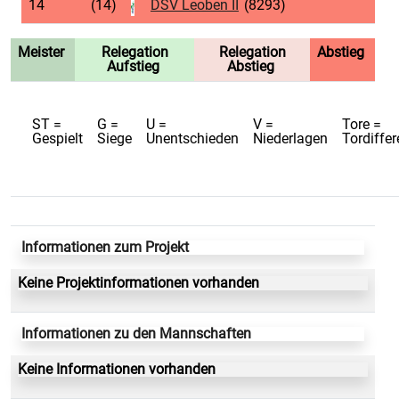
14
(14)
DSV Leoben II
(8293)
Meister
Relegation
Relegation
Abstieg
Aufstieg
Abstieg
ST =
G =
U =
V =
Tore =
Gespielt
Siege
Unentschieden
Niederlagen
Tordiffe
Informationen zum Projekt
Keine Projektinformationen vorhanden
Informationen zu den Mannschaften
Keine Informationen vorhanden