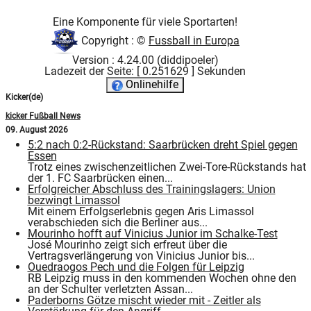
Eine Komponente für viele Sportarten!
Copyright : ©
Fussball in Europa
Version : 4.24.00 (diddipoeler)
Ladezeit der Seite: [ 0.251629 ] Sekunden
Onlinehilfe
Kicker(de)
kicker Fußball News
09. August 2026
5:2 nach 0:2-Rückstand: Saarbrücken dreht Spiel gegen
Essen
Trotz eines zwischenzeitlichen Zwei-Tore-Rückstands hat
der 1. FC Saarbrücken einen...
Erfolgreicher Abschluss des Trainingslagers: Union
bezwingt Limassol
Mit einem Erfolgserlebnis gegen Aris Limassol
verabschieden sich die Berliner aus...
Mourinho hofft auf Vinicius Junior im Schalke-Test
José Mourinho zeigt sich erfreut über die
Vertragsverlängerung von Vinicius Junior bis...
Ouedraogos Pech und die Folgen für Leipzig
RB Leipzig muss in den kommenden Wochen ohne den
an der Schulter verletzten Assan...
Paderborns Götze mischt wieder mit - Zeitler als