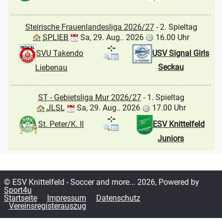
Steirische Frauenlandesliga 2026/27
- 2. Spieltag
SPLIEB
Sa, 29. Aug.. 2026
16.00 Uhr
-:-
USV Signal Girls
SVU Takendo
Seckau
Liebenau
ST - Gebietsliga Mur 2026/27
- 1. Spieltag
JLSL
Sa, 29. Aug.. 2026
17.00 Uhr
-:-
St. Peter/K. II
ESV Knittelfeld
Juniors
© ESV Knittelfeld - Soccer and more... 2026, Powered by
Sport4u
Startseite
Impressum
Datenschutz
Vereinsregisterauszug