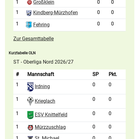
1
Großklein
0
0
1
0
0
Kindberg-Mürzhofen
1
0
0
Fehring
Zur Gesamttabelle
Kurztabelle OLN
ST - Oberliga Nord 2026/27
#
Mannschaft
SP
Pkt.
1
0
0
Irdning
1
0
0
Krieglach
1
0
0
ESV Knittelfeld
1
0
0
Mürzzuschlag
1
St. Michael
0
0