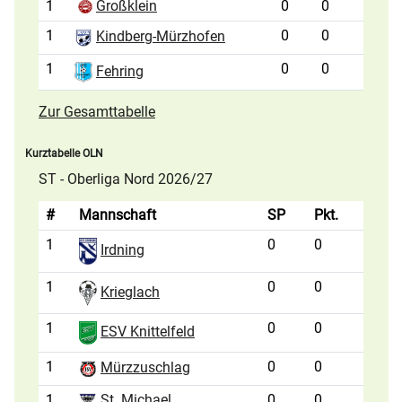
1
Großklein
0
0
1
0
0
Kindberg-Mürzhofen
1
0
0
Fehring
Zur Gesamttabelle
Kurztabelle OLN
ST - Oberliga Nord 2026/27
#
Mannschaft
SP
Pkt.
1
0
0
Irdning
1
0
0
Krieglach
1
0
0
ESV Knittelfeld
1
0
0
Mürzzuschlag
1
St. Michael
0
0