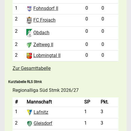
1
0
0
Fohnsdorf II
2
0
0
FC Frojach
2
0
0
Obdach
2
0
0
Zeltweg II
2
0
0
Lobmingtal II
Zur Gesamttabelle
Kurztabelle RLS Stmk
Regionalliga Süd Stmk 2026/27
#
Mannschaft
SP
Pkt.
1
1
3
Lafnitz
2
1
3
Gleisdorf