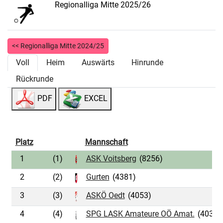
Regionalliga Mitte 2025/26
<< Regionalliga Mitte 2024/25
Voll
Heim
Auswärts
Hinrunde
Rückrunde
PDF
EXCEL
Platz
Mannschaft
1
(1)
ASK Voitsberg
(8256)
2
(2)
Gurten
(4381)
3
(3)
ASKÖ Oedt
(4053)
4
(4)
SPG LASK Amateure OÖ Amat.
(4035)