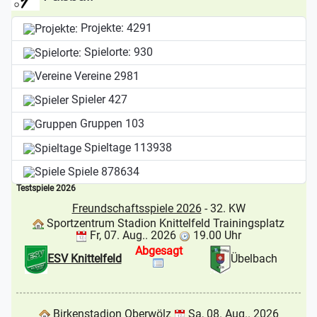
Projekte:
4291
Spielorte:
930
Vereine
2981
Spieler
427
Gruppen
103
Spieltage
113938
Spiele
878634
Testspiele 2026
Freundschaftsspiele 2026
- 32. KW
Sportzentrum Stadion Knittelfeld Trainingsplatz
Fr, 07. Aug.. 2026
19.00 Uhr
Abgesagt
ESV Knittelfeld
Übelbach
Birkenstadion Oberwölz
Sa, 08. Aug.. 2026