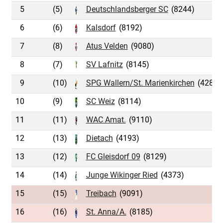
5
(5)
Deutschlandsberger SC
(8244)
6
(6)
Kalsdorf
(8192)
7
(8)
Atus Velden
(9080)
8
(7)
SV Lafnitz
(8145)
9
(10)
SPG Wallern/St. Marienkirchen
(4281)
10
(9)
SC Weiz
(8114)
11
(11)
WAC Amat.
(9110)
12
(13)
Dietach
(4193)
13
(12)
FC Gleisdorf 09
(8129)
14
(14)
Junge Wikinger Ried
(4373)
15
(15)
Treibach
(9091)
16
(16)
St. Anna/A.
(8185)