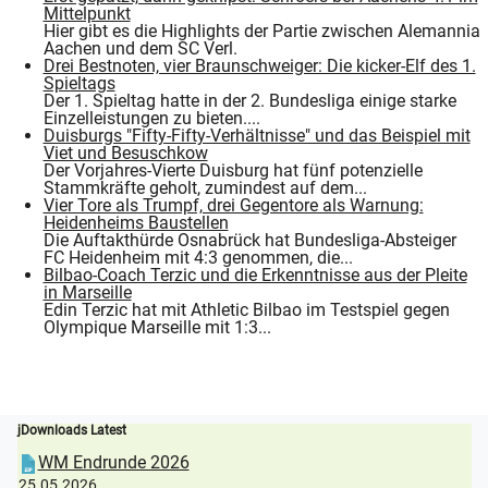
Mittelpunkt
Hier gibt es die Highlights der Partie zwischen Alemannia
Aachen und dem SC Verl.
Drei Bestnoten, vier Braunschweiger: Die kicker-Elf des 1.
Spieltags
Der 1. Spieltag hatte in der 2. Bundesliga einige starke
Einzelleistungen zu bieten....
Duisburgs "Fifty-Fifty-Verhältnisse" und das Beispiel mit
Viet und Besuschkow
Der Vorjahres-Vierte Duisburg hat fünf potenzielle
Stammkräfte geholt, zumindest auf dem...
Vier Tore als Trumpf, drei Gegentore als Warnung:
Heidenheims Baustellen
Die Auftakthürde Osnabrück hat Bundesliga-Absteiger
FC Heidenheim mit 4:3 genommen, die...
Bilbao-Coach Terzic und die Erkenntnisse aus der Pleite
in Marseille
Edin Terzic hat mit Athletic Bilbao im Testspiel gegen
Olympique Marseille mit 1:3...
jDownloads Latest
WM Endrunde 2026
25.05.2026