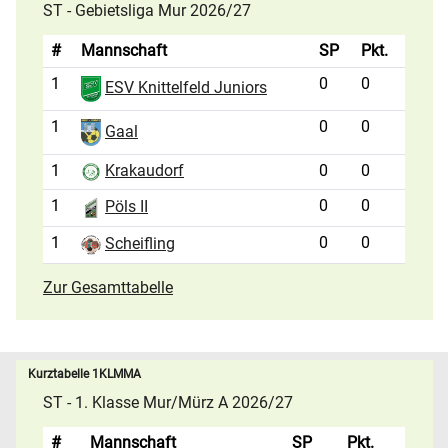
ST - Gebietsliga Mur 2026/27
#
Mannschaft
SP
Pkt.
1
0
0
ESV Knittelfeld Juniors
1
0
0
Gaal
1
0
0
Krakaudorf
1
0
0
Pöls II
1
0
0
Scheifling
Zur Gesamttabelle
Kurztabelle 1KLMMA
ST - 1. Klasse Mur/Mürz A 2026/27
#
Mannschaft
SP
Pkt.