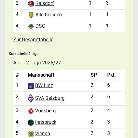
2
1
3
Kalsdorf
4
1
1
Allerheiligen
4
1
1
DSC
Zur Gesamttabelle
Kurztabelle 2.Liga
AUT - 2. Liga 2026/27
#
Mannschaft
SP
Pkt.
1
2
6
BW Linz
2
2
6
SVA Salzburg
3
2
4
Voitsberg
4
2
3
Innsbruck
5
2
3
Vienna