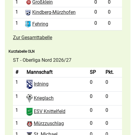
1
Großklein
0
0
1
0
0
Kindberg-Mürzhofen
1
0
0
Fehring
Zur Gesamttabelle
Kurztabelle OLN
ST - Oberliga Nord 2026/27
#
Mannschaft
SP
Pkt.
1
0
0
Irdning
1
0
0
Krieglach
1
0
0
ESV Knittelfeld
1
0
0
Mürzzuschlag
1
St. Michael
0
0