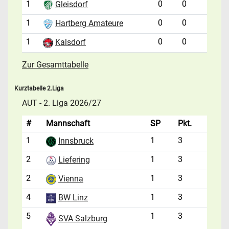
1
0
0
Gleisdorf
1
0
0
Hartberg Amateure
1
0
0
Kalsdorf
Zur Gesamttabelle
Kurztabelle 2.Liga
AUT - 2. Liga 2026/27
#
Mannschaft
SP
Pkt.
1
1
3
Innsbruck
2
1
3
Liefering
2
1
3
Vienna
4
1
3
BW Linz
5
1
3
SVA Salzburg