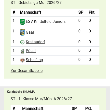
ST - Gebietsliga Mur 2026/27
#
Mannschaft
SP
Pkt.
1
0
0
ESV Knittelfeld Juniors
1
0
0
Gaal
1
0
0
Krakaudorf
1
0
0
Pöls II
1
0
0
Scheifling
Zur Gesamttabelle
Kurztabelle 1KLMMA
ST - 1. Klasse Mur/Mürz A 2026/27
#
Mannschaft
SP
Pkt.