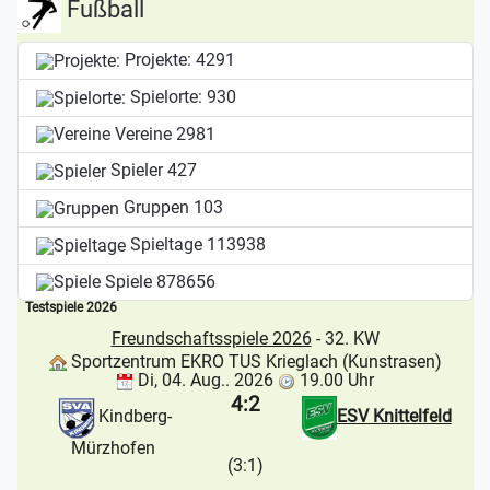
Fußball
Projekte:
4291
Spielorte:
930
Vereine
2981
Spieler
427
Gruppen
103
Spieltage
113938
Spiele
878656
Testspiele 2026
Freundschaftsspiele 2026
- 32. KW
Sportzentrum EKRO TUS Krieglach (Kunstrasen)
Di, 04. Aug.. 2026
19.00 Uhr
4:2
Kindberg-
ESV Knittelfeld
Mürzhofen
(3:1)