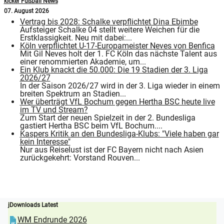
kicker Fußball News
07. August 2026
Vertrag bis 2028: Schalke verpflichtet Dina Ebimbe
Aufsteiger Schalke 04 stellt weitere Weichen für die
Erstklassigkeit. Neu mit dabei:...
Köln verpflichtet U-17-Europameister Neves von Benfica
Mit Gil Neves holt der 1. FC Köln das nächste Talent aus
einer renommierten Akademie, um...
Ein Klub knackt die 50.000: Die 19 Stadien der 3. Liga
2026/27
In der Saison 2026/27 wird in der 3. Liga wieder in einem
breiten Spektrum an Stadien...
Wer überträgt VfL Bochum gegen Hertha BSC heute live
im TV und Stream?
Zum Start der neuen Spielzeit in der 2. Bundesliga
gastiert Hertha BSC beim VfL Bochum....
Kaspers Kritik an den Bundesliga-Klubs: "Viele haben gar
kein Interesse"
Nur aus Reiselust ist der FC Bayern nicht nach Asien
zurückgekehrt: Vorstand Rouven...
jDownloads Latest
WM Endrunde 2026