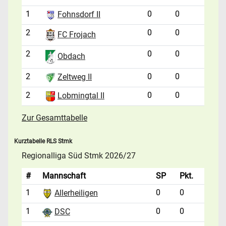
1
0
0
Fohnsdorf II
2
0
0
FC Frojach
2
0
0
Obdach
2
0
0
Zeltweg II
2
0
0
Lobmingtal II
Zur Gesamttabelle
Kurztabelle RLS Stmk
Regionalliga Süd Stmk 2026/27
#
Mannschaft
SP
Pkt.
1
0
0
Allerheiligen
1
0
0
DSC