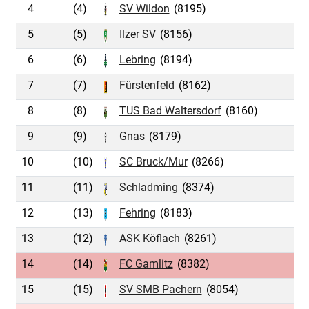
4
(4)
SV Wildon
(8195)
5
(5)
Ilzer SV
(8156)
6
(6)
Lebring
(8194)
7
(7)
Fürstenfeld
(8162)
8
(8)
TUS Bad Waltersdorf
(8160)
9
(9)
Gnas
(8179)
10
(10)
SC Bruck/Mur
(8266)
11
(11)
Schladming
(8374)
12
(13)
Fehring
(8183)
13
(12)
ASK Köflach
(8261)
14
(14)
FC Gamlitz
(8382)
15
(15)
SV SMB Pachern
(8054)