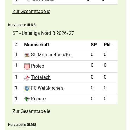
Zur Gesamttabelle
Kurztabelle ULNB
ST - Unterliga Nord B 2026/27
#
Mannschaft
SP
Pkt.
1
0
0
St. Margarethen/Kn.
1
0
0
Proleb
1
0
0
Trofaiach
1
0
0
FC Weißkirchen
1
0
0
Kobenz
Zur Gesamttabelle
Kurztabelle GLMU