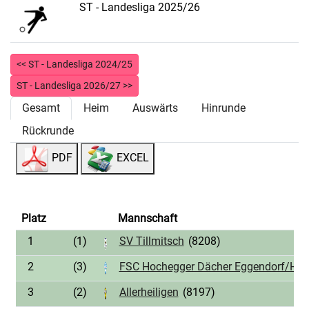
ST - Landesliga 2025/26
<< ST - Landesliga 2024/25
ST - Landesliga 2026/27 >>
Gesamt
Heim
Auswärts
Hinrunde
Rückrunde
PDF
EXCEL
Platz
Mannschaft
1
(1)
SV Tillmitsch
(8208)
2
(3)
FSC Hochegger Dächer Eggendorf/Hart
3
(2)
Allerheiligen
(8197)