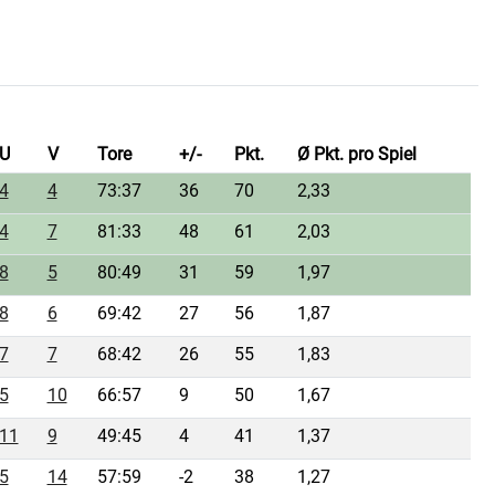
U
V
Tore
+/-
Pkt.
Ø Pkt. pro Spiel
4
4
73:37
36
70
2,33
4
7
81:33
48
61
2,03
8
5
80:49
31
59
1,97
8
6
69:42
27
56
1,87
7
7
68:42
26
55
1,83
5
10
66:57
9
50
1,67
11
9
49:45
4
41
1,37
5
14
57:59
-2
38
1,27