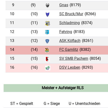
9
(9)
Gnas
(8179)
10
(10)
SC Bruck/Mur
(8266)
11
(11)
Schladming
(8374)
12
(13)
Fehring
(8183)
13
(12)
ASK Köflach
(8261)
14
(14)
FC Gamlitz
(8382)
15
(15)
SV SMB Pachern
(8054)
16
(16)
DSV Leoben
(8293)
Meister + Aufsteiger RLS
ST = Gespielt
G = Siege
U = Unentschieden