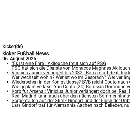
Kicker(de)
kicker Fußball News
06. August 2026
"Es ist eine Ehre": Akliouche freut sich auf PSG
PSG hat sich die Dienste von Monacos Maghnes Akliouche g
Vinicius Junior verlängert bis 2032 - Barca statt Real: Ro
Wer wechselt wohin? Wer ist wo im Gespräch? Wer verlänge
Wiedersehen in der Königsklasse? BVB reicht Couto nach
Wie geplant verlässt Yan Couto (24) Borussia Dortmund vor
Korb für Arsenal: Vinicius Junior verlängert doch bei Real
Real Madrid kann auch über den nächsten Sommer hinaus m
Sorgenfalten auf der Stirn? Gindorf und der Fluch der Dri
Lars Gindorf traf für Alemannia Aachen nach Belieben, nun g