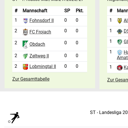
#
Mannschaft
SP
Pkt.
#
Mann
1
0
0
1
Fohnsdorf II
Al
2
0
0
1
D
FC Frojach
1
Gl
2
0
0
Obdach
1
H
2
0
0
Zeltweg II
Amat
2
0
0
Lobmingtal II
1
Ka
Zur Gesamttabelle
Zur Gesam
ST - Landesliga 2