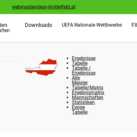
webmaster@esv-knittelfeld.at
ten
Downloads
F
UEFA Nationale Wettbwerbe
ften
Ergebnisse
Tabelle
Tabelle /
Ergebnisse
Alle
Meister
Tabelle/Matrix
Ergebnismatrix
Mannschaften
Statistiken
Ewige
Tabelle