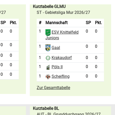
Kurztabelle GLMU
6/27
ST - Gebietsliga Mur 2026/27
SP
Pkt.
#
Mannschaft
SP
Pkt.
0
0
1
0
0
ESV Knittelfeld
Juniors
0
0
1
0
0
Gaal
0
0
1
0
0
Krakaudorf
0
0
1
0
0
Pöls II
0
0
1
0
0
Scheifling
Zur Gesamttabelle
Kurztabelle BL
AUT - BL Grunddurchgang 2026/27