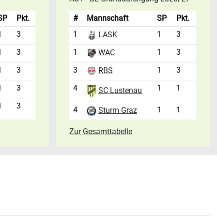
SP
Pkt.
#
Mannschaft
SP
Pkt.
1
3
1
1
3
LASK
1
3
1
1
3
WAC
1
3
3
1
3
RBS
1
3
4
1
1
SC Lustenau
1
3
4
1
1
Sturm Graz
Zur Gesamttabelle