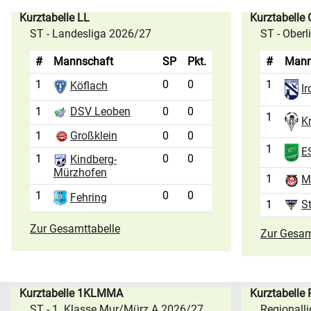
Kurztabelle LL
Kurztabelle
ST - Landesliga 2026/27
ST - Ober
#
Mannschaft
SP
Pkt.
#
Mann
1
0
0
1
Köflach
Ir
1
0
0
DSV Leoben
1
K
1
Großklein
0
0
1
ES
1
0
0
Kindberg-
Mürzhofen
1
M
1
0
0
Fehring
1
S
Zur Gesamttabelle
Zur Gesam
Kurztabelle 1KLMMA
Kurztabelle
ST - 1. Klasse Mur/Mürz A 2026/27
Regionall