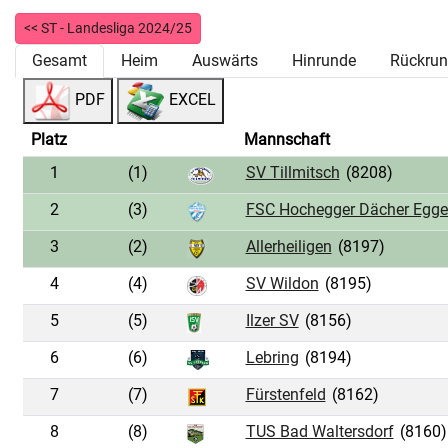
<< ST - Landesliga 2024/25
Gesamt
Heim
Auswärts
Hinrunde
Rückru
PDF
EXCEL
Platz
Mannschaft
1
(1)
SV Tillmitsch
(8208)
2
(3)
FSC Hochegger Dächer Egge
3
(2)
Allerheiligen
(8197)
4
(4)
SV Wildon
(8195)
5
(5)
Ilzer SV
(8156)
6
(6)
Lebring
(8194)
7
(7)
Fürstenfeld
(8162)
8
(8)
TUS Bad Waltersdorf
(8160)