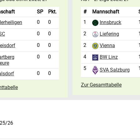
schaft
SP
Pkt.
#
Mannschaft
0
0
1
lerheiligen
Innsbruck
0
0
2
Liefering
SC
0
0
2
eisdorf
Vienna
0
0
4
artberg
BW Linz
eure
5
SVA Salzburg
0
0
lsdorf
Zur Gesamttabelle
ttabelle
025/26