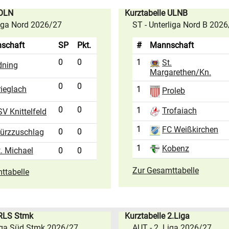
 OLN
Kurztabelle ULNB
liga Nord 2026/27
ST - Unterliga Nord B 202
schaft
SP
Pkt.
#
Mannschaft
0
0
1
St.
dning
Margarethen/Kn.
0
0
rieglach
1
Proleb
0
0
1
Trofaiach
V Knittelfeld
1
FC Weißkirchen
0
0
ürzzuschlag
1
Kobenz
t. Michael
0
0
Zur Gesamttabelle
ttabelle
 RLS Stmk
Kurztabelle 2.Liga
iga Süd Stmk 2026/27
AUT - 2. Liga 2026/27