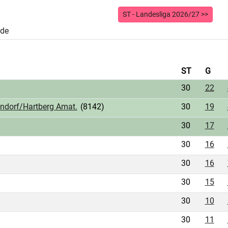
ST - Landesliga 2026/27 >>
nde
ST
G
30
22
ndorf/Hartberg Amat.
(8142)
30
19
30
17
30
16
30
16
30
15
30
10
30
11