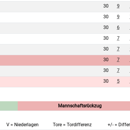
30
9
30
9
30
6
30
7
30
7
30
7
30
7
30
5
Mannschaftsrückzug
V = Niederlagen
Tore = Tordifferenz
+/- = Diffe