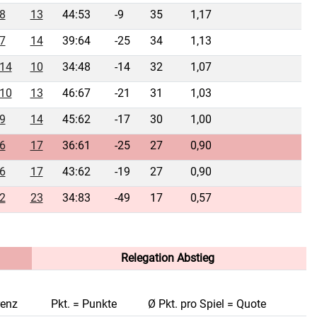
8
13
44:53
-9
35
1,17
7
14
39:64
-25
34
1,13
14
10
34:48
-14
32
1,07
10
13
46:67
-21
31
1,03
9
14
45:62
-17
30
1,00
6
17
36:61
-25
27
0,90
6
17
43:62
-19
27
0,90
2
23
34:83
-49
17
0,57
Relegation Abstieg
renz
Pkt. = Punkte
Ø Pkt. pro Spiel = Quote