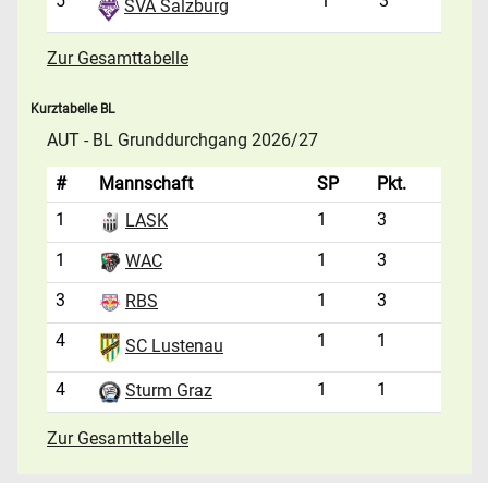
5
1
3
SVA Salzburg
Zur Gesamttabelle
Kurztabelle BL
AUT - BL Grunddurchgang 2026/27
#
Mannschaft
SP
Pkt.
1
1
3
LASK
1
1
3
WAC
3
1
3
RBS
4
1
1
SC Lustenau
4
1
1
Sturm Graz
Zur Gesamttabelle