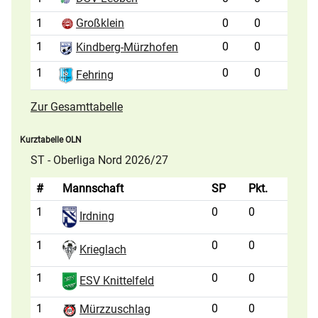
1
Großklein
0
0
1
0
0
Kindberg-Mürzhofen
1
0
0
Fehring
Zur Gesamttabelle
Kurztabelle OLN
ST - Oberliga Nord 2026/27
#
Mannschaft
SP
Pkt.
1
0
0
Irdning
1
0
0
Krieglach
1
0
0
ESV Knittelfeld
1
0
0
Mürzzuschlag