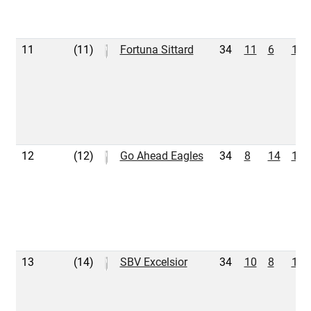
11
(11)
Fortuna Sittard
34
11
6
17
12
(12)
Go Ahead Eagles
34
8
14
12
13
(14)
SBV Excelsior
34
10
8
16