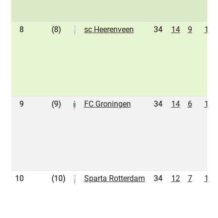
8
(8)
sc Heerenveen
34
14
9
11
9
(9)
FC Groningen
34
14
6
14
10
(10)
Sparta Rotterdam
34
12
7
15