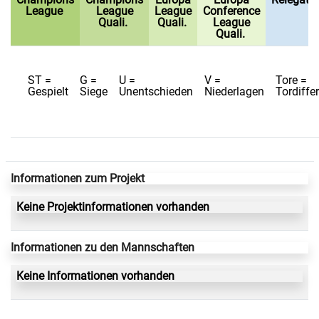
League
League
League
Conference
Quali.
Quali.
League
Quali.
ST =
G =
U =
V =
Tore =
Gespielt
Siege
Unentschieden
Niederlagen
Tordiffe
Informationen zum Projekt
Keine Projektinformationen vorhanden
Informationen zu den Mannschaften
Keine Informationen vorhanden