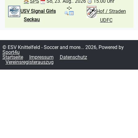
SPS
So, 23. Aug.. 2026
15.00 Uhr
-:-
USV Signal Girls
Hof / Straden
Seckau
UDFC
© ESV Knittelfeld - Soccer and more... 2026, Powered by
Sport4u
Startseite
Impressum
Datenschutz
Vereinsregisterauszug