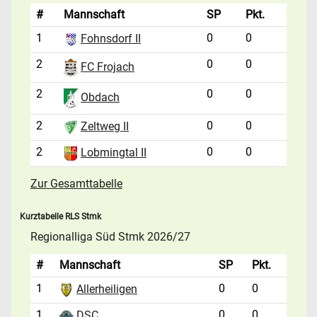
#
Mannschaft
SP
Pkt.
1
0
0
Fohnsdorf II
2
0
0
FC Frojach
2
0
0
Obdach
2
0
0
Zeltweg II
2
0
0
Lobmingtal II
Zur Gesamttabelle
Kurztabelle RLS Stmk
Regionalliga Süd Stmk 2026/27
#
Mannschaft
SP
Pkt.
1
0
0
Allerheiligen
1
0
0
DSC