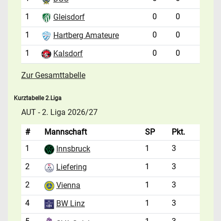
1
0
0
Gleisdorf
1
0
0
Hartberg Amateure
1
0
0
Kalsdorf
Zur Gesamttabelle
Kurztabelle 2.Liga
AUT - 2. Liga 2026/27
#
Mannschaft
SP
Pkt.
1
1
3
Innsbruck
2
1
3
Liefering
2
1
3
Vienna
4
1
3
BW Linz