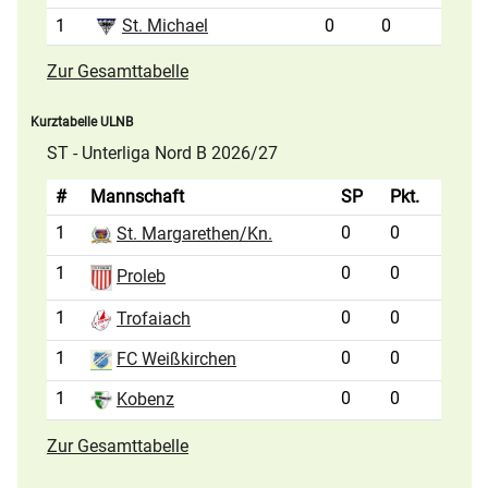
1
St. Michael
0
0
Zur Gesamttabelle
Kurztabelle ULNB
ST - Unterliga Nord B 2026/27
#
Mannschaft
SP
Pkt.
1
0
0
St. Margarethen/Kn.
1
0
0
Proleb
1
0
0
Trofaiach
1
0
0
FC Weißkirchen
1
0
0
Kobenz
Zur Gesamttabelle