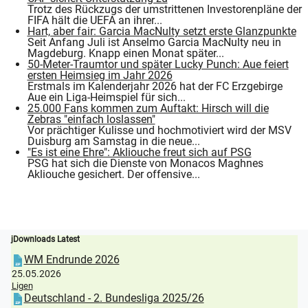
Trotz des Rückzugs der umstrittenen Investorenpläne der
FIFA hält die UEFA an ihrer...
Hart, aber fair: Garcia MacNulty setzt erste Glanzpunkte
Seit Anfang Juli ist Anselmo Garcia MacNulty neu in
Magdeburg. Knapp einen Monat später...
50-Meter-Traumtor und später Lucky Punch: Aue feiert
ersten Heimsieg im Jahr 2026
Erstmals im Kalenderjahr 2026 hat der FC Erzgebirge
Aue ein Liga-Heimspiel für sich...
25.000 Fans kommen zum Auftakt: Hirsch will die
Zebras "einfach loslassen"
Vor prächtiger Kulisse und hochmotiviert wird der MSV
Duisburg am Samstag in die neue...
"Es ist eine Ehre": Akliouche freut sich auf PSG
PSG hat sich die Dienste von Monacos Maghnes
Akliouche gesichert. Der offensive...
jDownloads Latest
WM Endrunde 2026
25.05.2026
Ligen
Deutschland - 2. Bundesliga 2025/26