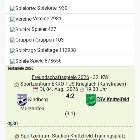
Spielorte:
930
Vereine
2981
Spieler
427
Gruppen
103
Spieltage
113938
Spiele
878656
Testspiele 2026
Freundschaftsspiele 2026
- 32. KW
Sportzentrum EKRO TUS Krieglach (Kunstrasen)
Di, 04. Aug.. 2026
19.00 Uhr
4:2
Kindberg-
ESV Knittelfeld
Mürzhofen
(3:1)
30
Sportzentrum Stadion Knittelfeld Trainingsplatz