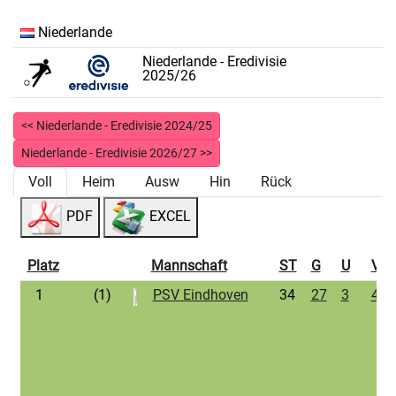
Niederlande
Niederlande - Eredivisie
2025/26
<< Niederlande - Eredivisie 2024/25
Niederlande - Eredivisie 2026/27 >>
Voll
Heim
Ausw
Hin
Rück
PDF
EXCEL
Platz
Mannschaft
ST
G
U
V
1
(1)
PSV Eindhoven
34
27
3
4