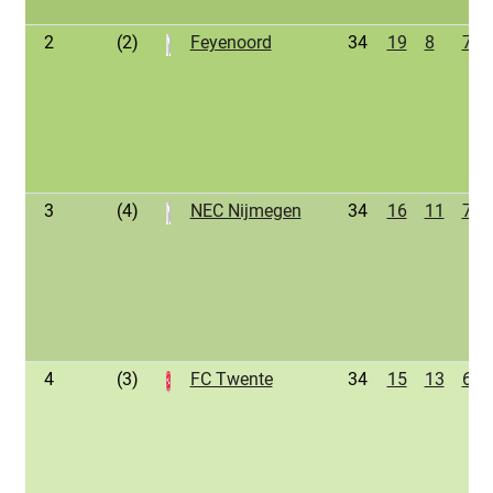
2
(2)
Feyenoord
34
19
8
7
3
(4)
NEC Nijmegen
34
16
11
7
4
(3)
FC Twente
34
15
13
6