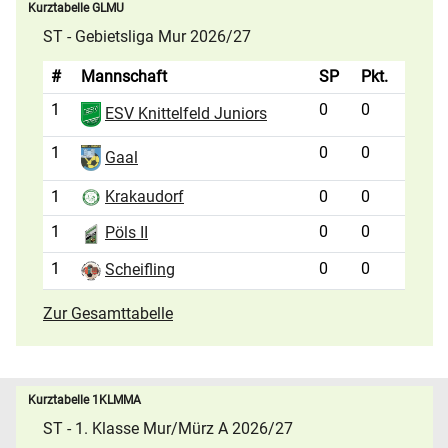
Kurztabelle GLMU
ST - Gebietsliga Mur 2026/27
#
Mannschaft
SP
Pkt.
1
0
0
ESV Knittelfeld Juniors
1
0
0
Gaal
1
0
0
Krakaudorf
1
0
0
Pöls II
1
0
0
Scheifling
Zur Gesamttabelle
Kurztabelle 1KLMMA
ST - 1. Klasse Mur/Mürz A 2026/27