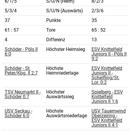
6/1/5
S/U/N (Heim)
8/2/3
5/3/4
S/U/N (Auswärts)
2/3/6
37
Punkte
35
61 : 57
Tore
65 : 52
4
Differenz
13
Schöder - Pöls II
Höchster Heimsieg
ESV Knittelfeld
6:0
Juniors II - Pöls II
9:2
Schöder - St.
Höchste
ESV Knittelfeld
Peter/Kbg. II 2:7
Heimniederlage
Juniors II -
Scheifling/St.
Lor. 0:2
TSV Neumarkt II -
Höchster
Spielberg - ESV
Schöder 0:7
Auswärtssieg
Knittelfeld
Juniors II 1:6
USV Seckau -
Höchste
USV Tauernwind
Schöder 6:0
Auswärtsniederlage
Oberzeiring -
ESV Knittelfeld
Juniors II 4:1