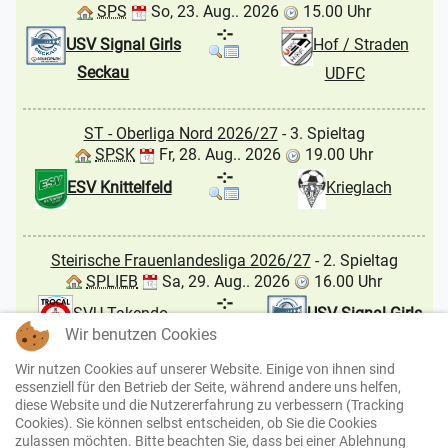
SPS
So, 23. Aug.. 2026
15.00 Uhr
-:-
USV Signal Girls
Hof / Straden
Seckau
UDFC
ST - Oberliga Nord 2026/27
- 3. Spieltag
SPSK
Fr, 28. Aug.. 2026
19.00 Uhr
-:-
ESV Knittelfeld
Krieglach
Steirische Frauenlandesliga 2026/27
- 2. Spieltag
SPLIEB
Sa, 29. Aug.. 2026
16.00 Uhr
-:-
USV Signal Girls
SVU Takendo
Wir benutzen Cookies
Seckau
Liebenau
Wir nutzen Cookies auf unserer Website. Einige von ihnen sind
essenziell für den Betrieb der Seite, während andere uns helfen,
ST - Gebietsliga Mur 2026/27
- 1. Spieltag
diese Website und die Nutzererfahrung zu verbessern (Tracking
JLSL
Sa, 29. Aug.. 2026
17.00 Uhr
Cookies). Sie können selbst entscheiden, ob Sie die Cookies
zulassen möchten. Bitte beachten Sie, dass bei einer Ablehnung
-:-