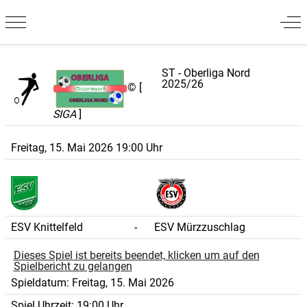
Mobile Menu Toggle
Off
ST - Oberliga Nord
2025/26
© [
SIGA
]
Freitag, 15. Mai 2026 19:00 Uhr
ESV Knittelfeld
-
ESV Mürzzuschlag
Dieses Spiel ist bereits beendet, klicken um auf den
Spielbericht zu gelangen
Spieldatum:
Freitag, 15. Mai 2026
Spiel Uhrzeit:
19:00 Uhr