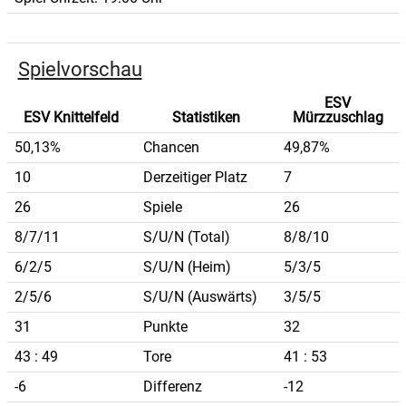
Spielvorschau
ESV
ESV Knittelfeld
Statistiken
Mürzzuschlag
50,13%
Chancen
49,87%
10
Derzeitiger Platz
7
26
Spiele
26
8/7/11
S/U/N (Total)
8/8/10
6/2/5
S/U/N (Heim)
5/3/5
2/5/6
S/U/N (Auswärts)
3/5/5
31
Punkte
32
43 : 49
Tore
41 : 53
-6
Differenz
-12