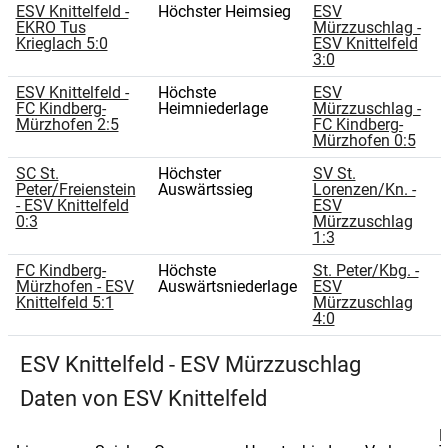
ESV Knittelfeld -
Höchster Heimsieg
ESV
EKRO Tus
Mürzzuschlag -
Krieglach 5:0
ESV Knittelfeld
3:0
ESV Knittelfeld -
Höchste
ESV
FC Kindberg-
Heimniederlage
Mürzzuschlag -
Mürzhofen 2:5
FC Kindberg-
Mürzhofen 0:5
SC St.
Höchster
SV St.
Peter/Freienstein
Auswärtssieg
Lorenzen/Kn. -
- ESV Knittelfeld
ESV
0:3
Mürzzuschlag
1:3
FC Kindberg-
Höchste
St. Peter/Kbg. -
Mürzhofen - ESV
Auswärtsniederlage
ESV
Knittelfeld 5:1
Mürzzuschlag
4:0
ESV Knittelfeld - ESV Mürzzuschlag
Daten von ESV Knittelfeld
E