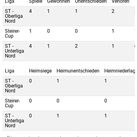
Liga
Spiele
Gewonnen
Unentschieden
Verloren
T
ST -
4
1
1
2
5
Oberliga
Nord
Steirer-
1
0
0
1
1
Cup
ST -
4
1
2
1
6
Unterliga
Nord
Liga
Heimsiege
Heimunentschieden
Heimniederlag
ST -
0
1
1
Oberliga
Nord
Steirer-
0
0
0
Cup
ST -
0
1
1
Unterliga
Nord