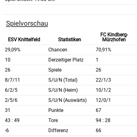
Spielvorschau
FC Kindberg-
ESV Knittelfeld
Statistiken
Mürzhofen
29,09%
Chancen
70,91%
10
Derzeitiger Platz
1
26
Spiele
26
8/7/11
S/U/N (Total)
22/1/3
6/2/5
S/U/N (Heim)
10/1/2
2/5/6
S/U/N (Auswärts)
12/0/1
31
Punkte
67
43 : 49
Tore
94 : 28
-6
Differenz
66