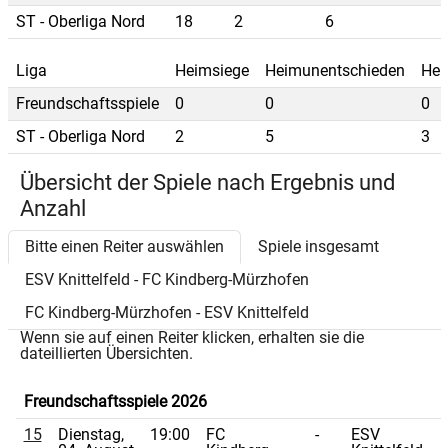
ST - Oberliga Nord
18
2
6
Liga
Heimsiege
Heimunentschieden
Hei
Freundschaftsspiele
0
0
0
ST - Oberliga Nord
2
5
3
Übersicht der Spiele nach Ergebnis und
Anzahl
Bitte einen Reiter auswählen
Spiele insgesamt
ESV Knittelfeld - FC Kindberg-Mürzhofen
FC Kindberg-Mürzhofen - ESV Knittelfeld
Wenn sie auf einen Reiter klicken, erhalten sie die
dateillierten Übersichten.
Freundschaftsspiele 2026
15
Dienstag,
19:00
FC
-
ESV