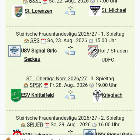
BSSL
Sa, 22. Aug.. 2026
17.00 Uhr
-:-
St. Michael
St. Lorenzen
Steirische Frauenlandesliga 2026/27
- 1. Spieltag
SPS
So, 23. Aug.. 2026
15.00 Uhr
-:-
USV Signal Girls
Hof / Straden
Seckau
UDFC
ST - Oberliga Nord 2026/27
- 3. Spieltag
SPSK
Fr, 28. Aug.. 2026
19.00 Uhr
-:-
ESV Knittelfeld
Krieglach
Steirische Frauenlandesliga 2026/27
- 2. Spieltag
SPLIEB
Sa, 29. Aug.. 2026
16.00 Uhr
-:-
USV Signal Girls
SVU Takendo