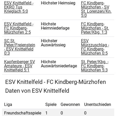
ESV Knittelfeld -
Höchster Heimsieg
FC Kindberg-
EKRO Tus
Mürzhofen - SV
Krieglach 5:0
St. Lorenzen/Kn.
5:0
ESV Knittelfeld -
Höchste
FC Kindberg-
FC Kindberg-
Heimniederlage
Mürzhofen - St.
Mürzhofen 2:5
Peter/Kbg. 1:3
SC St.
Höchster
ESV
Peter/Freienstein
Auswärtssieg
Mürzzuschlag -
- ESV Knittelfeld
FC Kindberg-
0:3
Mürzhofen 0:5
Kapfenberger SV
Höchste
St. Peter/Kbg. -
Amateure - ESV
Auswärtsniederlage
FC Kindberg-
Knittelfeld 5:1
Mürzhofen 5:3
ESV Knittelfeld - FC Kindberg-Mürzhofen
Daten von ESV Knittelfeld
Liga
Spiele
Gewonnen
Unentschieden
Freundschaftsspiele
1
0
0