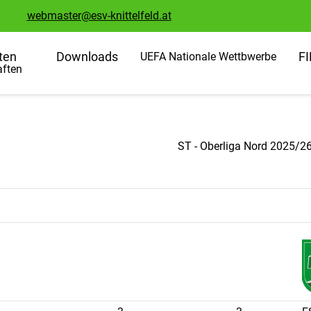
webmaster@esv-knittelfeld.at
ten
Downloads
F
UEFA Nationale Wettbwerbe
ften
ST - Oberliga Nord 2025/2