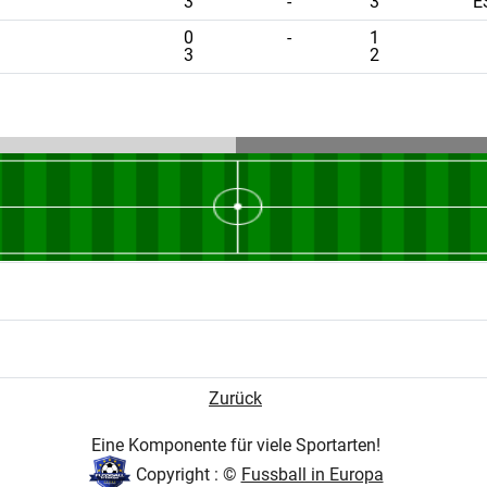
3
-
3
E
0
-
1
3
2
Zurück
Eine Komponente für viele Sportarten!
Copyright : ©
Fussball in Europa