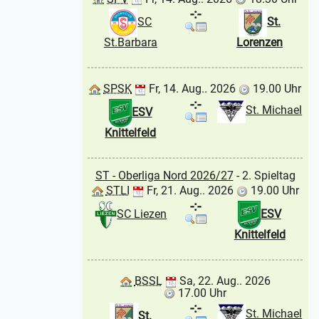
-:-
SC
St.
St.Barbara
Lorenzen
SPSK
Fr, 14. Aug.. 2026
19.00 Uhr
-:-
St. Michael
ESV
Knittelfeld
ST - Oberliga Nord 2026/27
- 2. Spieltag
STLI
Fr, 21. Aug.. 2026
19.00 Uhr
-:-
SC Liezen
ESV
Knittelfeld
BSSL
Sa, 22. Aug.. 2026
17.00 Uhr
-:-
St. Michael
St.