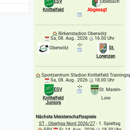
ESV
Übelbach
Knittelfeld
Abgesagt
Birkenstadion Oberwölz
Sa, 08. Aug.. 2026
16.00 Uhr
-:-
Oberwölz
St.
Lorenzen
Sportzentrum Stadion Knittelfeld Trainings
Sa, 08. Aug.. 2026
18.00 Uhr
-:-
ESV
St. Marein-
Knittelfeld
Lore
Juniors
Nächste Meisterschaftsspiele
ST - Oberliga Nord 2026/27
- 1. Spieltag
SPV
Fr, 14. Aug.. 2026
18.30 Uhr