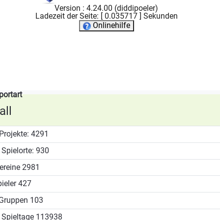
Version : 4.24.00 (diddipoeler)
Ladezeit der Seite: [ 0.035717 ] Sekunden
Onlinehilfe
portart
ll
Projekte:
4291
Spielorte:
930
ereine
2981
ieler
427
Gruppen
103
Spieltage
113938