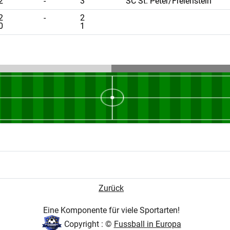
2
-
3
SC St. Peter/Freienstein
2
-
2
0
1
Zurück
Eine Komponente für viele Sportarten!
Copyright : ©
Fussball in Europa