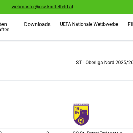
webmaster@esv-knittelfeld.at
ten
Downloads
F
UEFA Nationale Wettbwerbe
ften
ST - Oberliga Nord 2025/2