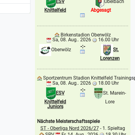
ESV
Übelbach
Knittelfeld
Abgesagt
Birkenstadion Oberwölz
Sa, 08. Aug.. 2026
16.00 Uhr
-:-
Oberwölz
St.
Lorenzen
Sportzentrum Stadion Knittelfeld Trainings
Sa, 08. Aug.. 2026
18.00 Uhr
-:-
ESV
St. Marein-
Knittelfeld
Lore
Juniors
Nächste Meisterschaftsspiele
ST - Oberliga Nord 2026/27
- 1. Spieltag
SPV
Fr, 14. Aug.. 2026
18.30 Uhr