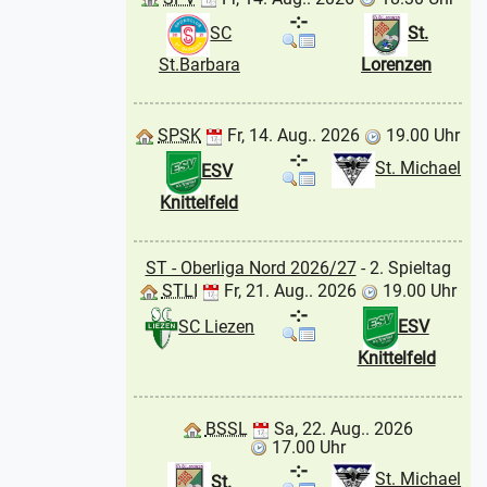
-:-
SC
St.
St.Barbara
Lorenzen
SPSK
Fr, 14. Aug.. 2026
19.00 Uhr
-:-
St. Michael
ESV
Knittelfeld
ST - Oberliga Nord 2026/27
- 2. Spieltag
STLI
Fr, 21. Aug.. 2026
19.00 Uhr
-:-
SC Liezen
ESV
Knittelfeld
BSSL
Sa, 22. Aug.. 2026
17.00 Uhr
-:-
St. Michael
St.